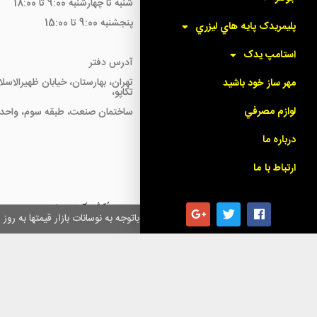
شنبه تا چهارشنبه 9:00 تا 18:00
پنجشنبه 9:00 تا 15:00
پليمريدک پايه هاي ليزري
استامپ يدک
آدرس دفتر
تهران، بهارستان، خیابان ظهیرالاسل
مهر ساز خود باشيد
تکاپو،
لوازم مصرفي
ساختمان صنعت، طبقه سوم، واحد18
درباره ما
ارتباط با ما
همکاران گرامی باتوجه به نوسانات بازار قیمتها به ر