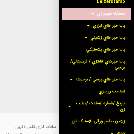
Leizerstamp
دستگاه مهرسازي
پايه مهر هاي ليزري
پايه مهر هاي ژلاتيني
پايه مهر هاي پلاستيکي
پايه مهرهاي فانتزي / کريستالي/
برنجي
پايه مهر هاي پرسي / برجسته
استامپ روميزي
تاريخ /شماره /ساعت /مطلب
زن
ژلاتين ، پليمر ورقي، لاستيک ليزر
ساعات کاری نقش آفرین
جوهر