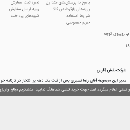
پاسخ به پرسش‌های متداول
نحوه ثبت سفارش
رویه‌های بازگرداندن کالا
رویه ارسال سفارش
شرایط استفاده
شیوه‌های پرداخت
حریم خصوصی
ام، روبروی کوچه
شرکت نقش آفرین
مدیر این مجموعه آقای رضا نصیری پس از ثبت یک دهه پر افتخار در کارنامه خ
چاپ و تبلیغات با تولید مجموعه‌های آسان کارت ۱ -۲ -۳، با کارآ
وز و تلفنی اعلام میگردد لطفا جهت خرید تلفنی هماهنگ نمایید. متشکریم مبالغ وار
۳۰۰۰ نفر و دریافت تندیس کار آفرینان برتر، برآن شدند تا با ایجاد نوآوری و تح
مهرسازی گامی نو در این زمینه نیز بردارند.
با افتخار اعلام می‌نماییم به لطف و خواست خدا
اولین تولیدکننده دستگاه مهرساز
تولید‌کننده پایه مهر‌های اتوماتیک لیزری
با برند “
leizerstamp
” در ایران عزیزم