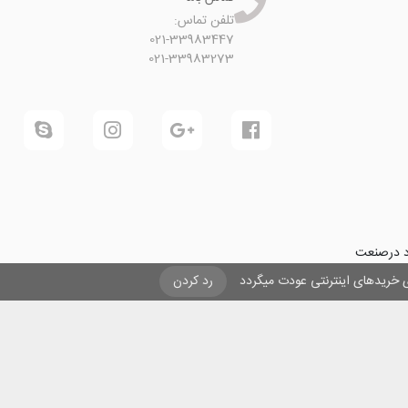
تلفن تماس:
021-33983447
021-33983273
ود درصنعت
فرینی و ایجاد شغل برای حداقل
یزی خریدهای اینترنتی عودت میگردد
رد کردن
ول در صنعت
ی لیزری
و
تنها
ان هستیم.