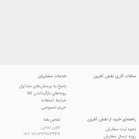
ی نقش آفرین
خدمات مشتریان
پاسخ به پرسش‌های متداول
رویه‌های بازگرداندن کالا
شرایط استفاده
حریم خصوصی
ید از نقش آفرین
تماس باما
تلفن تماس:
سفارش
021-33983447 021-
 سفارش