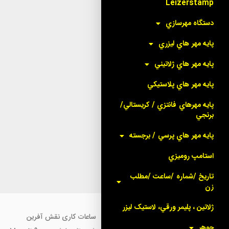
Leizerstamp
دستگاه مهرسازي
پايه مهر هاي ليزري
پايه مهر هاي ژلاتيني
پايه مهر هاي پلاستيکي
پايه مهرهاي فانتزي / کريستالي/
برنجي
پايه مهر هاي پرسي / برجسته
استامپ روميزي
تاريخ /شماره /ساعت /مطلب
زن
ژلاتين ، پليمر ورقي، لاستيک ليزر
ساعات کاری نقش آفرین
جوهر