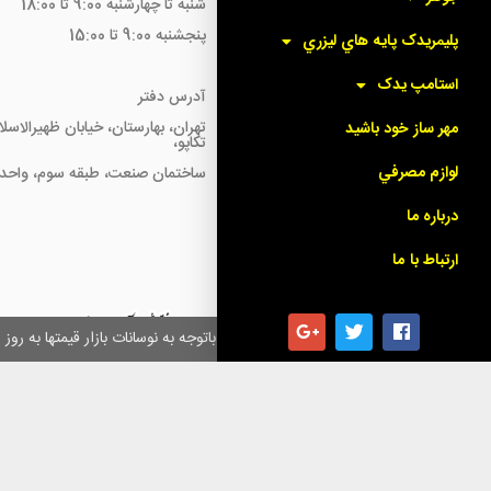
شنبه تا چهارشنبه 9:00 تا 18:00
پنجشنبه 9:00 تا 15:00
پليمريدک پايه هاي ليزري
استامپ يدک
آدرس دفتر
تهران، بهارستان، خیابان ظهیرالاسل
مهر ساز خود باشيد
تکاپو،
لوازم مصرفي
ساختمان صنعت، طبقه سوم، واحد18
درباره ما
ارتباط با ما
همکاران گرامی باتوجه به نوسانات بازار قیمتها به ر