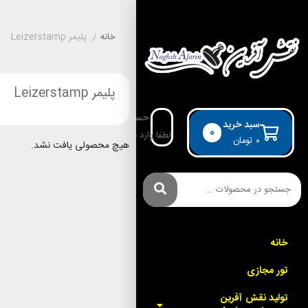
خانه
/
پليمر Leizerstamp
پليمر Leizerstamp
حساب کاربری
سبد خرید
0
لطفا وارد حساب خود شوید!
۰
تومان
هیچ محصولی یافت نشد.
خانه
تور مجازی
توليد نقش آفرين