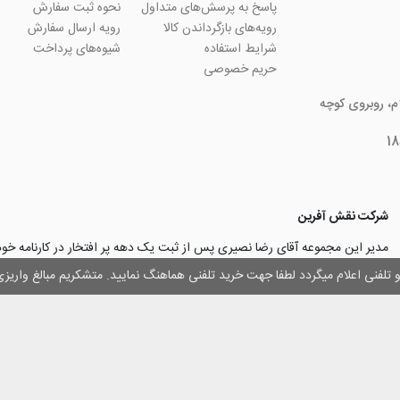
پاسخ به پرسش‌های متداول
نحوه ثبت سفارش
رویه‌های بازگرداندن کالا
رویه ارسال سفارش
شرایط استفاده
شیوه‌های پرداخت
حریم خصوصی
ام، روبروی کوچه
شرکت نقش آفرین
مدیر این مجموعه آقای رضا نصیری پس از ثبت یک دهه پر افتخار در کارنامه خ
چاپ و تبلیغات با تولید مجموعه‌های آسان کارت ۱ -۲ -۳، با کارآ
وز و تلفنی اعلام میگردد لطفا جهت خرید تلفنی هماهنگ نمایید. متشکریم مبالغ وار
۳۰۰۰ نفر و دریافت تندیس کار آفرینان برتر، برآن شدند تا با ایجاد نوآوری و تح
مهرسازی گامی نو در این زمینه نیز بردارند.
با افتخار اعلام می‌نماییم به لطف و خواست خدا
اولین تولیدکننده دستگاه مهرساز
تولید‌کننده پایه مهر‌های اتوماتیک لیزری
با برند “
leizerstamp
” در ایران عزیزم