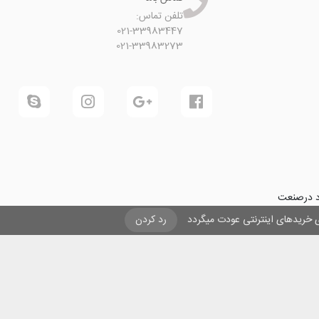
تلفن تماس:
021-33983447
021-33983273
ود درصنعت
فرینی و ایجاد شغل برای حداقل
یزی خریدهای اینترنتی عودت میگردد
رد کردن
ول در صنعت
ی لیزری
و
تنها
ان هستیم.