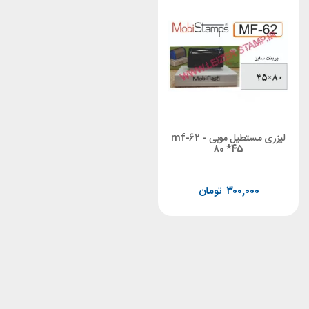
لیزری مستطیل موبی mf-62 -
80 *45
۳۰۰,۰۰۰
تومان