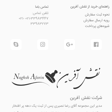
ید از نقش آفرین
تماس باما
تلفن تماس:
سفارش
021-33983447 021-
 سفارش
33983273
رداخت
 نقش آفرین
این مجموعه آقای رضا نصیری پس از ثبت یک دهه پر افتخار