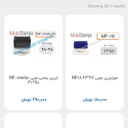
Showing all 
وبی 17*43 MF18
لیزری بیضی موبی MF-oval50
30*50
۱۸۰,۰۰۰
تومان
۲۹۰,۰۰۰
تومان