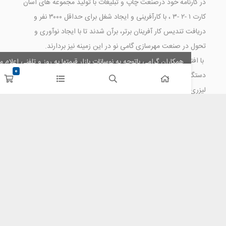
رنامه خود درصنعت چاپ و تبلیغات با تولید مجموعه های آسان
کارت ۱ -۲ -۳ ، با کارآفرینی و ایجاد شغل برای حداقل ۳۰۰۰ نفر و
 تندیس کار آفرینان برتر، برآن شدند تا با ایجاد نوآوری و
در صنعت مهرسازی گامی نو در این زمینه نیز بردارند.
تخار اعلام می نماییم به لطف و خواست خدا اولین تولیدکننده
همکاران گرامی باتوجه به نوسانات بازار قیمتها به روز و تلفنی اعلام میگردد لطفا
0
تلفنی هماهنگ نمایید. متشکریم مبالغ واریزی خریدهای اینترنتی عودت میگرد
 مهرسازی لیزری و تنها تولید کننده پایه مهرهای اتوماتیک
کردن
leizer” در ایران عزیزمان هستیم.
ای سایت متعلق به فروشگاه اینترنتی نقش آفرین بوده و استفاده از
طلاعات آن با مقاصد غیر تجاری و ذکر عنوان بلامانع است .
راحی ، اجرا و پشتیبانی توسط
گروه مهندسی مهدیاویژن