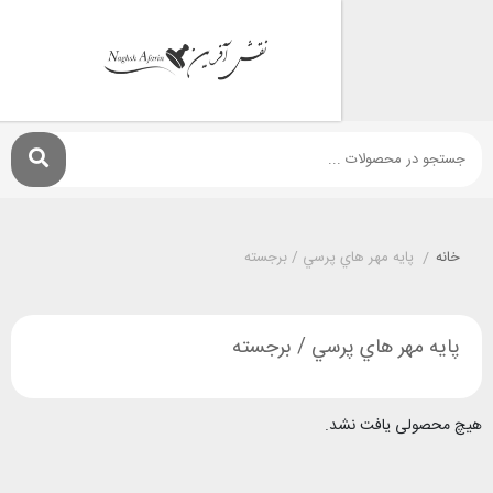
پايه مهر هاي پرسي / برجسته
مهر هاي پرسي / برجسته
ی یافت نشد.