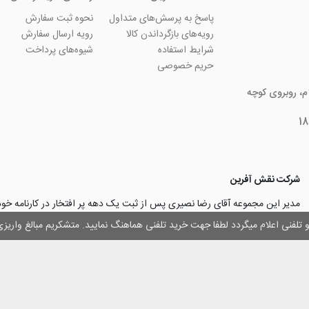
پاسخ به پرسش‌های متداول
نحوه ثبت سفارش
رویه‌های بازگرداندن کالا
رویه ارسال سفارش
شرایط استفاده
شیوه‌های پرداخت
حریم خصوصی
ام، روبروی کوچه
شرکت نقش آفرین
مدیر این مجموعه آقای رضا نصیری پس از ثبت یک دهه پر افتخار در کارنامه خ
چاپ و تبلیغات با تولید مجموعه‌های آسان کارت ۱ -۲ -۳، با کارآ
وز و تلفنی اعلام میگردد لطفا جهت خرید تلفنی هماهنگ نمایید. متشکریم مبالغ وار
۳۰۰۰ نفر و دریافت تندیس کار آفرینان برتر، برآن شدند تا با ایجاد نوآوری و تح
مهرسازی گامی نو در این زمینه نیز بردارند.
با افتخار اعلام می‌نماییم به لطف و خواست خدا
اولین تولیدکننده دستگاه مهرساز
تولید‌کننده پایه مهر‌های اتوماتیک لیزری
با برند “
leizerstamp
” در ایران عزیزم