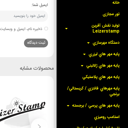
خانه
ایمیل شما:
تور مجازی
توليد نقش آفرين
ذخیره نام، ایمیل و وبسایت 
Leizerstamp
دستگاه مهرسازي
پايه مهر هاي ليزري
پايه مهر هاي ژلاتيني
محصولات مشابه
پايه مهر هاي پلاستيکي
پايه مهرهاي فانتزي / کريستالي/
برنجي
پايه مهر هاي پرسي / برجسته
استامپ روميزي