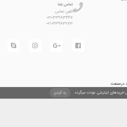
تماس باما
تلفن تماس:
021-33983447
021-33983273
ود درصنعت
فرینی و ایجاد شغل برای حداقل
یزی خریدهای اینترنتی عودت میگردد
رد کردن
ول در صنعت
ی لیزری
و
تنها
ان هستیم.