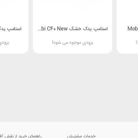
استامپ یدک خشک Mobi C40 New
استامپ یدک خش
!
بزودی موجود می شود!
بزودی
خدمات مشتریان
راهنمای خرید از نقش آف