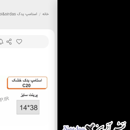
خانه
/
استامپ يدک mobi&sirdas