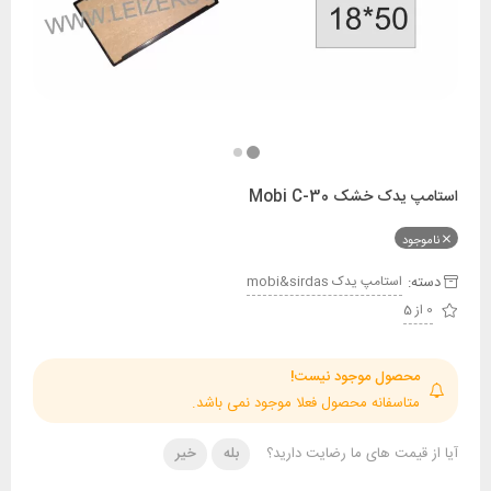
دک خشک Mobi C-30
ود
:
استامپ يدک mobi&sirdas
حصول موجود نیست!
تاسفانه محصول فعلا موجود نمی باشد.
قیمت های ما رضایت دارید؟
بله
خیر