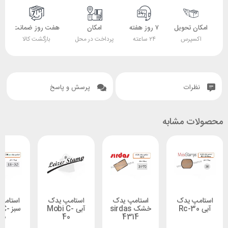
 تحویل
۷ روز هفته
امکان
هفت روز ضمانت
ضمانت
پرس
۲۴ ساعته
پرداخت در محل
بازگشت کالا
اصل بودن کالا
ات
پرسش و پاسخ
 مشابه
 یدک
استامپ یدک
استامپ یدک
استامپ یدک
خشک sirdas
آبی Mobi C-
سبز Mobi C-
30
40
4314