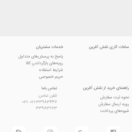
ی نقش آفرین
خدمات مشتریان
پاسخ به پرسش‌های متداول
رویه‌های بازگرداندن کالا
شرایط استفاده
حریم خصوصی
ید از نقش آفرین
تماس باما
تلفن تماس:
سفارش
021-33983447 021-
 سفارش
33983273
رداخت