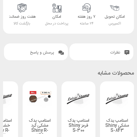
 تحویل
۷ روز هفته
امکان
هفت روز ضمانت
ضمانت
پرس
۲۴ ساعته
پرداخت در محل
بازگشت کالا
اصل بودن کالا
ات
پرسش و پاسخ
 مشابه
 یدک
استامپ یدک
استامپ یدک
استامپ یدک
شکی Shiny
قرمز Shiny
مشکی گرد
خشک گرد
Shiny R-
Shiny R-
S-300
S-
532
546