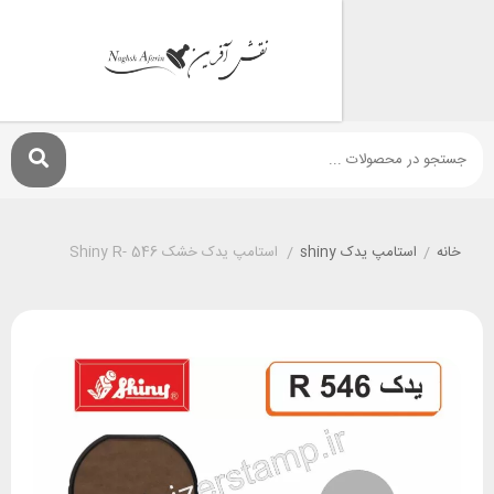
استامپ يدک shiny
/
استامپ یدک خشک Shiny R- 546