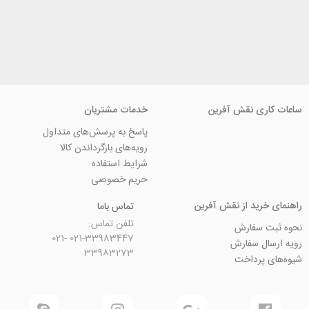
ی نقش آفرین
خدمات مشتریان
پاسخ به پرسش‌های متداول
رویه‌های بازگرداندن کالا
شرایط استفاده
حریم خصوصی
ید از نقش آفرین
تماس باما
تلفن تماس:
سفارش
021-33983447 021-
 سفارش
33983273
رداخت