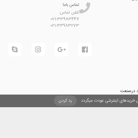
تماس باما
تلفن تماس:
021-33983447
021-33983273
ود درصنعت
فرینی و ایجاد شغل برای حداقل
یزی خریدهای اینترنتی عودت میگردد
رد کردن
ول در صنعت
ی لیزری
و
تنها
ان هستیم.