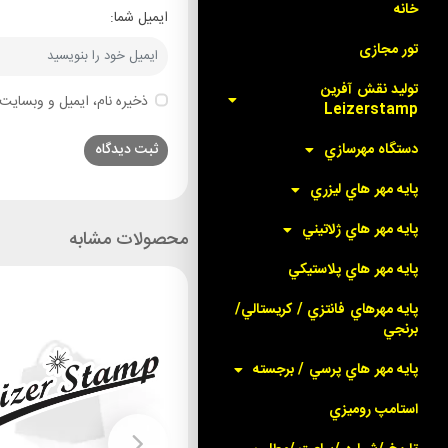
خانه
ایمیل شما:
تور مجازی
توليد نقش آفرين
ذخیره نام، ایمیل و وبسایت 
Leizerstamp
دستگاه مهرسازي
پايه مهر هاي ليزري
پايه مهر هاي ژلاتيني
محصولات مشابه
پايه مهر هاي پلاستيکي
پايه مهرهاي فانتزي / کريستالي/
برنجي
پايه مهر هاي پرسي / برجسته
استامپ روميزي