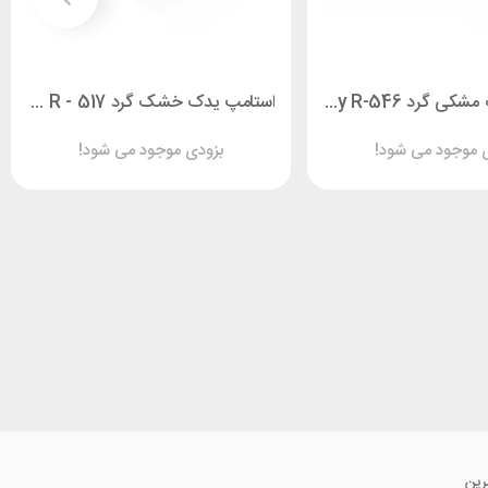
استامپ یدک مشکی گرد Shiny R-546
استامپ یدک خشک گرد Shiny R - 517
 موجود می شود!
بزودی موجود می شود!
رین