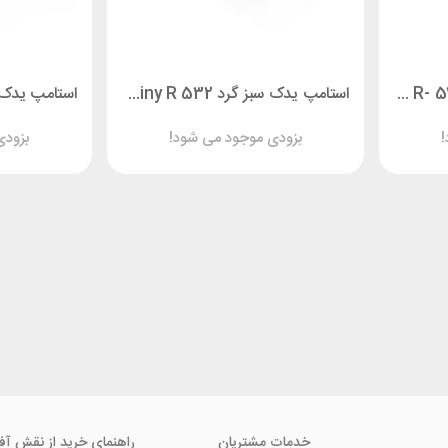
استامپ یدک خشک گرد Shiny R- 532
استامپ یدک سبز گرد Shiny R 532
!
بزودی موجود می شود!
بزودی
خدمات مشتریان
راهنمای خرید از نقش آف