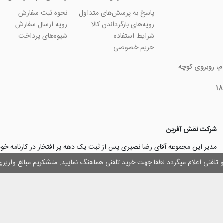
پاسخ به پرسش‌های متداول
نحوه ثبت سفارش
رویه‌های بازگرداندن کالا
رویه ارسال سفارش
شرایط استفاده
شیوه‌های پرداخت
حریم خصوصی
ام، روبروی کوچه
شرکت نقش آفرین
مدیر این مجموعه آقای رضا نصیری پس از ثبت یک دهه پر افتخار در کارنامه خ
چاپ و تبلیغات با تولید مجموعه‌های آسان کارت ۱ -۲ -۳، با کارآ
وز و تلفنی اعلام میگردد لطفا جهت خرید تلفنی هماهنگ نمایید. متشکریم مبالغ وار
۳۰۰۰ نفر و دریافت تندیس کار آفرینان برتر، برآن شدند تا با ایجاد نوآوری و تح
مهرسازی گامی نو در این زمینه نیز بردارند.
با افتخار اعلام می‌نماییم به لطف و خواست خدا
اولین تولیدکننده دستگاه مهرساز
تولید‌کننده پایه مهر‌های اتوماتیک لیزری
با برند “
leizerstamp
” در ایران عزیزم