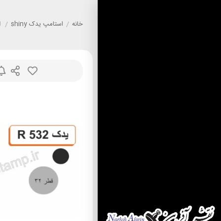
خانه
/
استامپ يدک shiny
/
ا