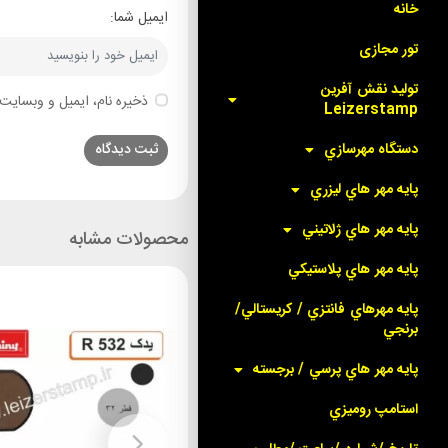
خانه
ایمیل شما:
تور مجازی
توليد نقش آفرين
ذخیره نام، ایمیل و وبسایت 
Leizerstamp
دستگاه مهرسازي
پايه مهر هاي ليزري
پايه مهر هاي ژلاتيني
محصولات مشابه
پايه مهر هاي پلاستيکي
پايه مهرهاي فانتزي / کريستالي/
برنجي
پايه مهر هاي پرسي / برجسته
استامپ روميزي