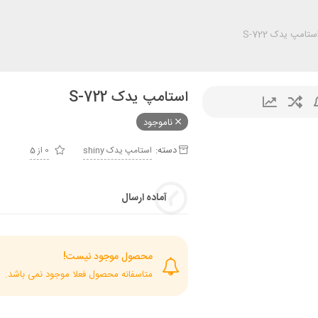
ستامپ یدک S-722
استامپ یدک S-722
ناموجود
دسته:
استامپ يدک shiny
0 از 5
آماده ارسال
محصول موجود نیست!
متاسفانه محصول فعلا موجود نمی باشد.