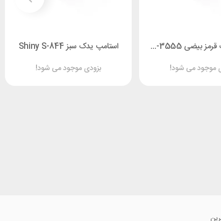
استامپ یدک قرمز بیضی Shiny O-3555
استامپ یدک سبز Shiny S-844
 موجود می شود!
بزودی موجود می شود!
رین