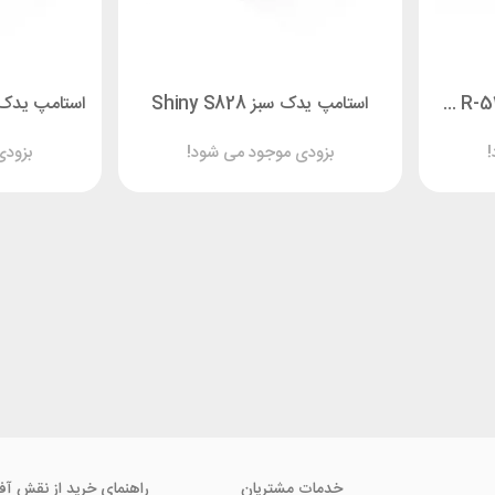
استامپ یدک مشکی گرد Shiny R-532
استامپ یدک سبز Shiny S828
!
بزودی موجود می شود!
بزودی
خدمات مشتریان
راهنمای خرید از نقش آف