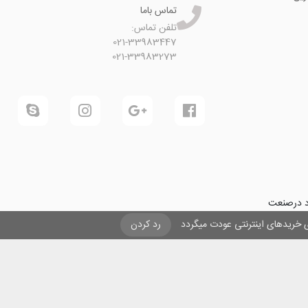
تماس باما
تلفن تماس:
021-33983447
021-33983273
ود درصنعت
فرینی و ایجاد شغل برای حداقل
یزی خریدهای اینترنتی عودت میگردد
رد کردن
ول در صنعت
ی لیزری
و
تنها
ان هستیم.