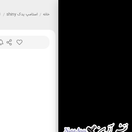
خانه
/
استامپ يدک shiny
/
ا