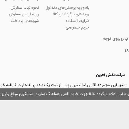
پاسخ به پرسش‌های متداول
نحوه ثبت سفارش
رویه‌های بازگرداندن کالا
رویه ارسال سفارش
شرایط استفاده
شیوه‌های پرداخت
حریم خصوصی
ام، روبروی کوچه
شرکت نقش آفرین
مدیر این مجموعه آقای رضا نصیری پس از ثبت یک دهه پر افتخار در کارنامه خ
چاپ و تبلیغات با تولید مجموعه‌های آسان کارت ۱ -۲ -۳، با کارآ
وز و تلفنی اعلام میگردد لطفا جهت خرید تلفنی هماهنگ نمایید. متشکریم مبالغ وار
۳۰۰۰ نفر و دریافت تندیس کار آفرینان برتر، برآن شدند تا با ایجاد نوآوری و تح
مهرسازی گامی نو در این زمینه نیز بردارند.
با افتخار اعلام می‌نماییم به لطف و خواست خدا
اولین تولیدکننده دستگاه مهرساز
تولید‌کننده پایه مهر‌های اتوماتیک لیزری
با برند “
leizerstamp
” در ایران عزیزم