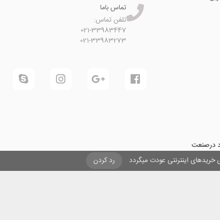
تماس باما
تلفن تماس:
021-33983447
021-33983273
ود درصنعت
فرینی و ایجاد شغل برای حداقل
یزی خریدهای اینترنتی عودت میگردد
رد کردن
ول در صنعت
ی لیزری
و
تنها
ان هستیم.