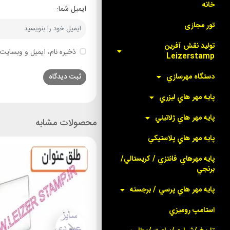
خانه
ایمیل شما:
تور مجازی
توليد نقش آفرين
ذخیره نام، ایمیل و وبسایت 
Leizerstamp
دستگاه مهرسازي
پايه مهر هاي ليزري
پايه مهر هاي ژلاتيني
محصولات مشابه
پايه مهر هاي پلاستيکي
پايه مهرهاي فانتزي / کريستالي/
برنجي
پايه مهر هاي پرسي / برجسته
استامپ روميزي