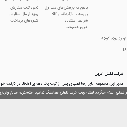
پاسخ به پرسش‌های متداول
نحوه ثبت سفارش
رویه‌های بازگرداندن کالا
رویه ارسال سفارش
شرایط استفاده
شیوه‌های پرداخت
حریم خصوصی
ام، روبروی کوچه
شرکت نقش آفرین
مدیر این مجموعه آقای رضا نصیری پس از ثبت یک دهه پر افتخار در کارنامه خ
چاپ و تبلیغات با تولید مجموعه‌های آسان کارت ۱ -۲ -۳، با کارآ
وز و تلفنی اعلام میگردد لطفا جهت خرید تلفنی هماهنگ نمایید. متشکریم مبالغ وار
۳۰۰۰ نفر و دریافت تندیس کار آفرینان برتر، برآن شدند تا با ایجاد نوآوری و تح
مهرسازی گامی نو در این زمینه نیز بردارند.
با افتخار اعلام می‌نماییم به لطف و خواست خدا
اولین تولیدکننده دستگاه مهرساز
تولید‌کننده پایه مهر‌های اتوماتیک لیزری
با برند “
leizerstamp
” در ایران عزیزم