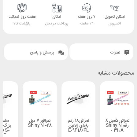
 تحویل
۷ روز هفته
امکان
هفت روز ضمانت
ضمانت
پرس
۲۴ ساعته
پرداخت در محل
بازگشت کالا
اصل بودن کالا
ات
پرسش و پاسخ
 مشابه
نمراتور 5میل 8
نمراتور18 رقم
نمراتور 7 میل
ساعت زن
Shiny N
باجای ژلاتین
Shiny N -28
بزرگ فارسی
Shiny S-
E-9418/PL
- 
3624