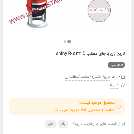
 جای مطلب shiny R-532 D
ود
:
تاريخ /شماره /ساعت /مطلب زن
حصول موجود نیست!
تاسفانه محصول فعلا موجود نمی باشد.
قیمت های ما رضایت دارید؟
بله
خیر