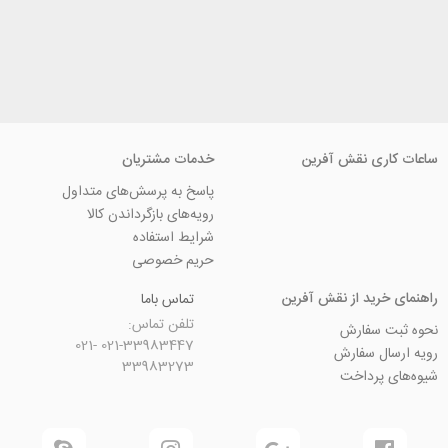
ی نقش آفرین
خدمات مشتریان
پاسخ به پرسش‌های متداول
رویه‌های بازگرداندن کالا
شرایط استفاده
حریم خصوصی
ید از نقش آفرین
تماس باما
تلفن تماس:
سفارش
021-33983447 021-
 سفارش
33983273
رداخت