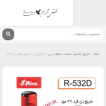
تاريخ /شماره /ساعت /مطلب زن
/
تاریخ زن با جای مطلب shiny R-532 D