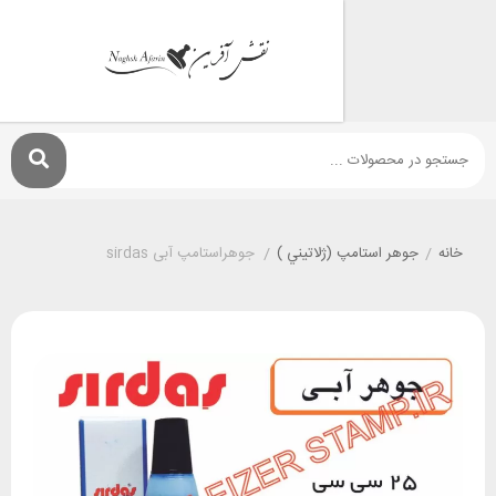
جوهر استامپ (ژلاتيني )
/
جوهراستامپ آبی sirdas