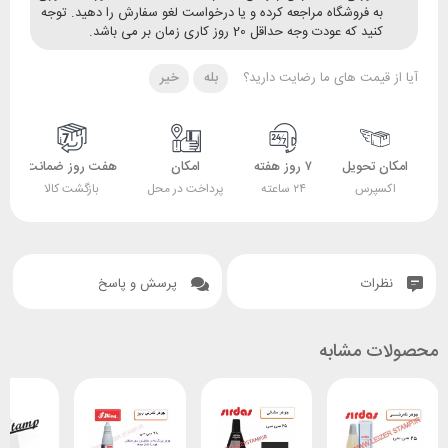
ه فروشگاه مراجعه کرده و یا درخواست لغو سفارش را دهید. توجه
ید که عودت وجه حداقل 20 روز کاری زمان بر می باشد.
قیمت های ما رضایت دارید؟
بله
خیر
 تحویل
۷ روز هفته
امکان
هفت روز ضمانت
ضمانت
پرس
۲۴ ساعته
پرداخت در محل
بازگشت کالا
اصل بودن کالا
ات
پرسش و پاسخ
 مشابه