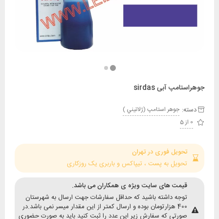
پ آبی sirdas
:
جوهر استامپ (ژلاتيني )
حویل فوری در تهران
حویل به پست ، تیپاکس و باربری یک روزکاری
یمت های سایت ویژه ی همکاران می باشد.
وجه داشته باشید که حداقل سفارشات جهت ارسال به شهرستان
400 هزارتومان بوده و ارسال کمتر از این مقدار میسر نمی باشد.در
ورتی که سفارش زیر این عدد را ثبت کنید باید به صورت حضوری