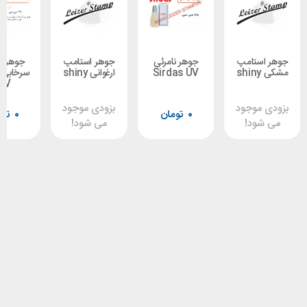
تامپ
جوهر نامرئی
جوهر استامپ
جوهر نامرئی
Sirdas UV
ارغوانی shiny
سرخابی shiny
-UV
وجود
بزودی موجود
۰
تومان
۰
تومان
د!
می شود!