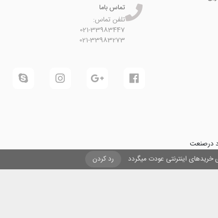
تماس باما
تلفن تماس:
021-33983447
021-33983273
ود درصنعت
فرینی و ایجاد شغل برای حداقل
یزی خریدهای اینترنتی عودت میگردد
رد کردن
ول در صنعت
ی لیزری
و
تنها
ان هستیم.