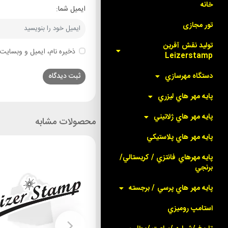
خانه
ایمیل شما:
تور مجازی
توليد نقش آفرين
ذخیره نام، ایمیل و وبسایت 
Leizerstamp
دستگاه مهرسازي
پايه مهر هاي ليزري
پايه مهر هاي ژلاتيني
محصولات مشابه
پايه مهر هاي پلاستيکي
پايه مهرهاي فانتزي / کريستالي/
برنجي
پايه مهر هاي پرسي / برجسته
استامپ روميزي