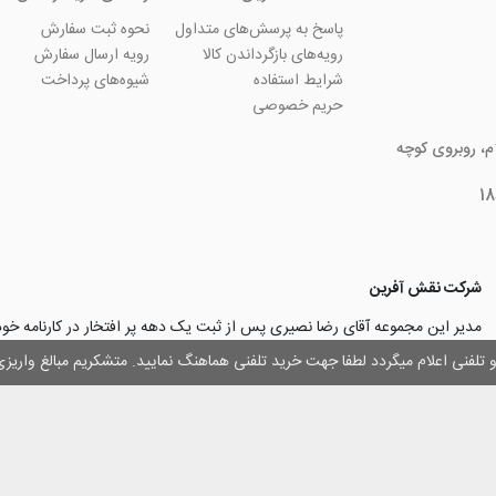
پاسخ به پرسش‌های متداول
نحوه ثبت سفارش
رویه‌های بازگرداندن کالا
رویه ارسال سفارش
شرایط استفاده
شیوه‌های پرداخت
حریم خصوصی
ام، روبروی کوچه
شرکت نقش آفرین
مدیر این مجموعه آقای رضا نصیری پس از ثبت یک دهه پر افتخار در کارنامه خ
چاپ و تبلیغات با تولید مجموعه‌های آسان کارت ۱ -۲ -۳، با کارآ
وز و تلفنی اعلام میگردد لطفا جهت خرید تلفنی هماهنگ نمایید. متشکریم مبالغ وار
۳۰۰۰ نفر و دریافت تندیس کار آفرینان برتر، برآن شدند تا با ایجاد نوآوری و تح
مهرسازی گامی نو در این زمینه نیز بردارند.
با افتخار اعلام می‌نماییم به لطف و خواست خدا
اولین تولیدکننده دستگاه مهرساز
تولید‌کننده پایه مهر‌های اتوماتیک لیزری
با برند “
leizerstamp
” در ایران عزیزم