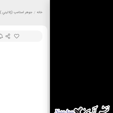
خانه
/
جوهر استامپ (ژلاتيني )