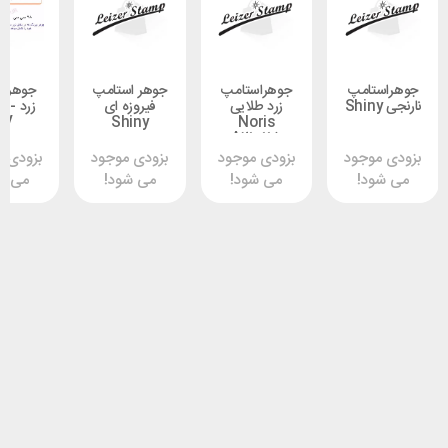
تامپ
جوهراستامپ
جوهر استامپ
جوهر نامرئی
زرد طلایی
فیروزه ای
زرد shiny -
UV
Shiny
Noris
A21_115
وجود
بزودی موجود
بزودی موجود
بزودی موجود
د!
می شود!
می شود!
می شود!