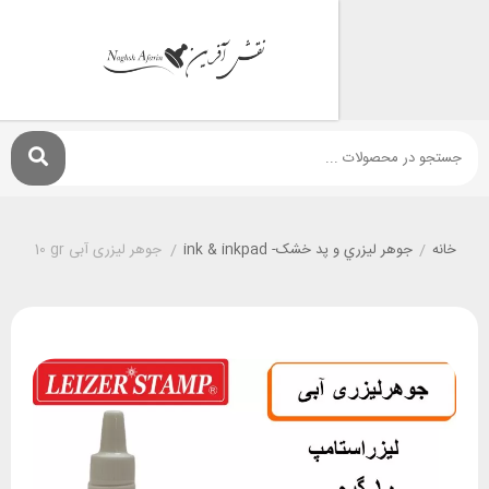
جوهر ليزري و پد خشک- ink & inkpad
/
جوهر لیزری آبی leizerstamp 10 gr