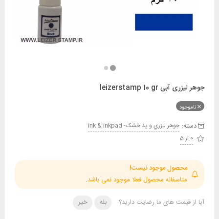
 leizerstamp 10 gr
ود
:
جوهر ليزري و پد خشک- ink & inkpad
حصول موجود نیست!
تاسفانه محصول فعلا موجود نمی باشد.
قیمت های ما رضایت دارید؟
بله
خیر