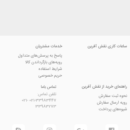
ی نقش آفرین
خدمات مشتریان
پاسخ به پرسش‌های متداول
رویه‌های بازگرداندن کالا
شرایط استفاده
حریم خصوصی
ید از نقش آفرین
تماس باما
تلفن تماس:
سفارش
021-33983447 021-
 سفارش
33983273
رداخت