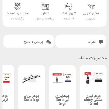
 تحویل
۷ روز هفته
امکان
هفت روز ضمانت
ضمانت
پرس
۲۴ ساعته
پرداخت در محل
بازگشت کالا
اصل بودن کالا
ات
پرسش و پاسخ
 مشابه
یزری
جوهرلیزری
جوهر لیزری
جوهرلیزری
شکی shiny
آبی Dura
Dura 5 gr
قرمز Dura
5gr
50gr
15