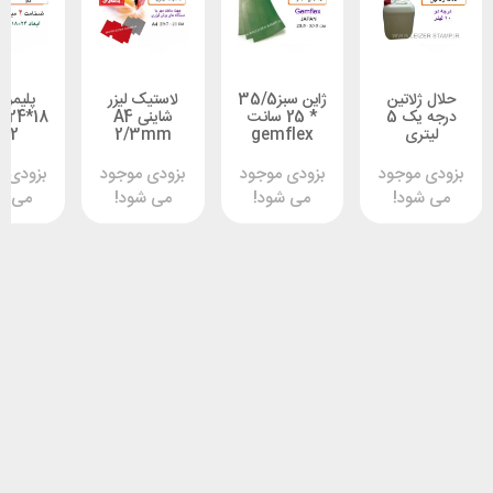
اتین
ژاین سبز35/5
لاستیک لیزر
پلیمر ورقی
درجه یک 5
* 25 سانت
شاینی A4
18*24 سانت -
ی
gemflex
2/3mm
2میل
وجود
بزودی موجود
بزودی موجود
بزودی موجود
د!
می شود!
می شود!
می شود!