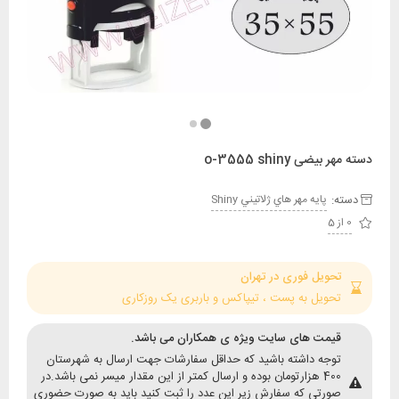
ی o-3555 shiny
:
پايه مهر هاي ژلاتيني Shiny
حویل فوری در تهران
حویل به پست ، تیپاکس و باربری یک روزکاری
یمت های سایت ویژه ی همکاران می باشد.
وجه داشته باشید که حداقل سفارشات جهت ارسال به شهرستان
400 هزارتومان بوده و ارسال کمتر از این مقدار میسر نمی باشد.در
ورتی که سفارش زیر این عدد را ثبت کنید باید به صورت حضوری