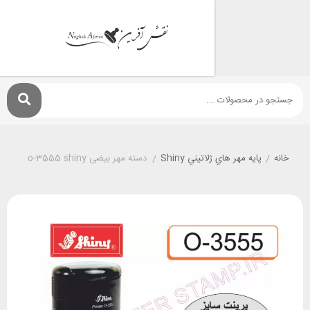
پايه مهر هاي ژلاتيني Shiny
/
دسته مهر بیضی o-3555 shiny