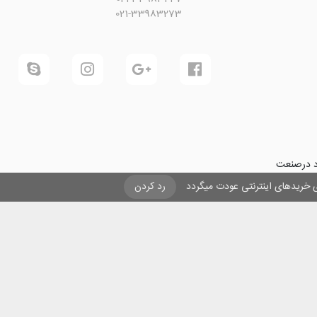
021-33983273
ود درصنعت
فرینی و ایجاد شغل برای حداقل
یزی خریدهای اینترنتی عودت میگردد
رد کردن
ول در صنعت
ی لیزری
و
تنها
ان هستیم.
ن با مقاصد غیر تجاری و ذکر عنوان بلامانع است .