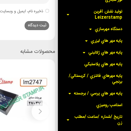
ذخیره نام، ایمیل و وبسایت 
توليد نقش آفرين
Leizerstamp
دستگاه مهرسازي
پايه مهر هاي ليزري
محصولات مشابه
پايه مهر هاي ژلاتيني
پايه مهر هاي پلاستيکي
پايه مهرهاي فانتزي / کريستالي/
برنجي
پايه مهر هاي پرسي / برجسته
استامپ روميزي
تاريخ /شماره /ساعت /مطلب
زن