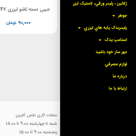
ژلاتين ، پليمر ورقي، لاستيک ليزر
لیزری مستطیل leizer stamp M-3555
جیبی دسته تاشو لیزری LM 2747
جوهر
۱۲۵,۰۰۰
تومان
۹۰,۰۰۰
تومان
پليمريدک پايه هاي ليزري
استامپ يدک
مهر ساز خود باشيد
لوازم مصرفي
درباره ما
ارتباط با ما
ساعات کاری نقش آفرین
شنبه تا چهارشنبه 9:00 تا 18:00
پنجشنبه 9:00 تا 15:00