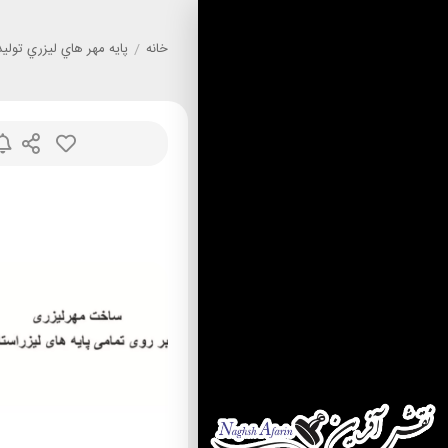
خانه
/
پايه مهر هاي ليزري توليد نقش آف