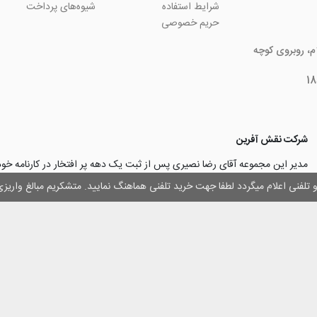
شرایط استفاده
شیوه‌های پرداخت
حریم خصوصی
ام، روبروی کوچه
شرکت نقش آفرین
مدیر این مجموعه آقای رضا نصیری پس از ثبت یک دهه پر افتخار در کارنامه خ
چاپ و تبلیغات با تولید مجموعه‌های آسان کارت ۱ -۲ -۳، با کارآ
وز و تلفنی اعلام میگردد لطفا جهت خرید تلفنی هماهنگ نمایید. متشکریم مبالغ وار
۳۰۰۰ نفر و دریافت تندیس کار آفرینان برتر، برآن شدند تا با ایجاد نوآوری و تح
مهرسازی گامی نو در این زمینه نیز بردارند.
با افتخار اعلام می‌نماییم به لطف و خواست خدا
اولین تولیدکننده دستگاه مهرساز
تولید‌کننده پایه مهر‌های اتوماتیک لیزری
با برند “
leizerstamp
” در ایران عزیزم
 حقوق ای سایت متعلق به فروشگاه اینترنتی نقش آفرین بوده و استفاده از اطلاعات آ