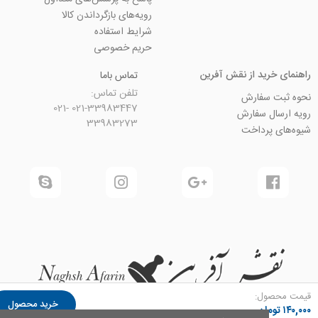
رویه‌های بازگرداندن کالا
شرایط استفاده
حریم خصوصی
ید از نقش آفرین
تماس باما
تلفن تماس:
سفارش
021-33983447 021-
 سفارش
33983273
رداخت
ل:
خرید محصول
ان