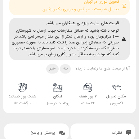
حویل فوری در تهران
حویل به پست ، تیپاکس و باربری یک روزکاری
یمت های سایت ویژه ی همکاران می باشد.
وجه داشته باشید که حداقل سفارشات جهت ارسال به شهرستان
400 هزارتومان بوده و ارسال کمتر از این مقدار میسر نمی باشد.در
ورتی که سفارش زیر این عدد را ثبت کنید باید به صورت حضوری
ه فروشگاه مراجعه کرده و یا درخواست لغو سفارش را دهید. توجه
ید که عودت وجه حداقل 20 روز کاری زمان بر می باشد.
قیمت های ما رضایت دارید؟
بله
خیر
 تحویل
۷ روز هفته
امکان
هفت روز ضمانت
ضمانت
پرس
۲۴ ساعته
پرداخت در محل
بازگشت کالا
اصل بودن کالا
ات
پرسش و پاسخ