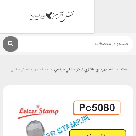
پايه مهرهاي فانتزي / کريستالي/برنجي
/
دسته مهر پایه کریستالی 50 * 80