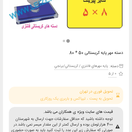
پایه کریستالی 50 * 80
:
پايه مهرهاي فانتزي / کريستالي/برنجي
حویل فوری در تهران
حویل به پست ، تیپاکس و باربری یک روزکاری
یمت های سایت ویژه ی همکاران می باشد.
وجه داشته باشید که حداقل سفارشات جهت ارسال به شهرستان
400 هزارتومان بوده و ارسال کمتر از این مقدار میسر نمی باشد.در
ورتی که سفارش زیر این عدد را ثبت کنید باید به صورت حضوری