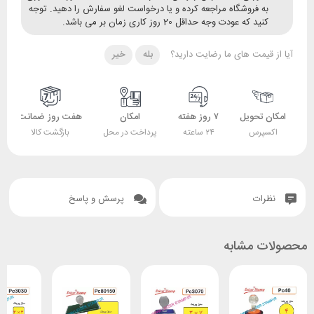
ه فروشگاه مراجعه کرده و یا درخواست لغو سفارش را دهید. توجه
ید که عودت وجه حداقل 20 روز کاری زمان بر می باشد.
قیمت های ما رضایت دارید؟
بله
خیر
 تحویل
۷ روز هفته
امکان
هفت روز ضمانت
ضمانت
پرس
۲۴ ساعته
پرداخت در محل
بازگشت کالا
اصل بودن کالا
ات
پرسش و پاسخ
 مشابه