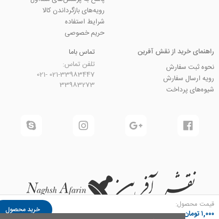
رویه‌های بازگرداندن کالا
شرایط استفاده
حریم خصوصی
ید از نقش آفرین
تماس باما
تلفن تماس:
سفارش
021-33983447 021-
 سفارش
33983273
رداخت
ل:
خرید محصول