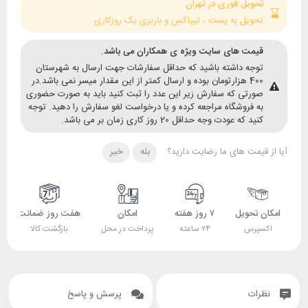
حویل فوری در تهران
حویل به پست ، تیپاکس و باربری یک روزکاری
یمت های سایت ویژه ی همکاران می باشد.
وجه داشته باشید که حداقل سفارشات جهت ارسال به شهرستان
400 هزارتومان بوده و ارسال کمتر از این مقدار میسر نمی باشد.در
ورتی که سفارش زیر این عدد را ثبت کنید باید به صورت حضوری
ه فروشگاه مراجعه کرده و یا درخواست لغو سفارش را دهید. توجه
ید که عودت وجه حداقل 20 روز کاری زمان بر می باشد.
قیمت های ما رضایت دارید؟
بله
خیر
 تحویل
۷ روز هفته
امکان
هفت روز ضمانت
ضمانت
پرس
۲۴ ساعته
پرداخت در محل
بازگشت کالا
اصل بودن کالا
ات
پرسش و پاسخ