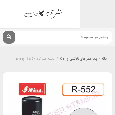
پايه مهر هاي ژلاتيني Shiny
/
دسته مهر گرد shiny R-552