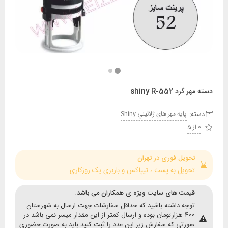
 shiny R-552
:
پايه مهر هاي ژلاتيني Shiny
حویل فوری در تهران
حویل به پست ، تیپاکس و باربری یک روزکاری
یمت های سایت ویژه ی همکاران می باشد.
وجه داشته باشید که حداقل سفارشات جهت ارسال به شهرستان
400 هزارتومان بوده و ارسال کمتر از این مقدار میسر نمی باشد.در
ورتی که سفارش زیر این عدد را ثبت کنید باید به صورت حضوری