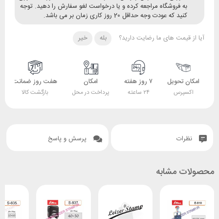
ه فروشگاه مراجعه کرده و یا درخواست لغو سفارش را دهید. توجه
ید که عودت وجه حداقل 20 روز کاری زمان بر می باشد.
قیمت های ما رضایت دارید؟
بله
خیر
 تحویل
۷ روز هفته
امکان
هفت روز ضمانت
ضمانت
پرس
۲۴ ساعته
پرداخت در محل
بازگشت کالا
اصل بودن کالا
ات
پرسش و پاسخ
 مشابه