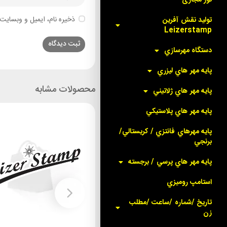
ذخیره نام، ایمیل و وبسایت 
توليد نقش آفرين
Leizerstamp
دستگاه مهرسازي
پايه مهر هاي ليزري
محصولات مشابه
پايه مهر هاي ژلاتيني
پايه مهر هاي پلاستيکي
پايه مهرهاي فانتزي / کريستالي/
برنجي
پايه مهر هاي پرسي / برجسته
استامپ روميزي
تاريخ /شماره /ساعت /مطلب
زن