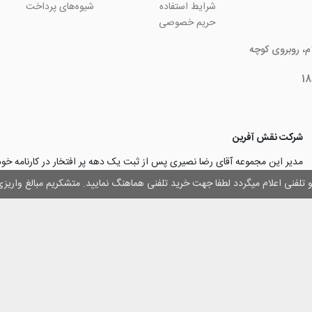
شرایط استفاده
شیوه‌های پرداخت
حریم خصوصی
ام، روبروی کوچه
شرکت نقش آفرین
مدیر این مجموعه آقای رضا نصیری پس از ثبت یک دهه پر افتخار در کارنامه خ
چاپ و تبلیغات با تولید مجموعه‌های آسان کارت ۱ -۲ -۳، با کارآ
وز و تلفنی اعلام میگردد لطفا جهت خرید تلفنی هماهنگ نمایید. متشکریم مبالغ وار
۳۰۰۰ نفر و دریافت تندیس کار آفرینان برتر، برآن شدند تا با ایجاد نوآوری و تح
مهرسازی گامی نو در این زمینه نیز بردارند.
با افتخار اعلام می‌نماییم به لطف و خواست خدا
اولین تولیدکننده دستگاه مهرساز
تولید‌کننده پایه مهر‌های اتوماتیک لیزری
با برند “
leizerstamp
” در ایران عزیزم
 حقوق ای سایت متعلق به فروشگاه اینترنتی نقش آفرین بوده و استفاده از اطلاعات آ