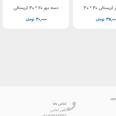
یستالی 30 * 30
دسته مهر 20 * 30 کریستالی
۳۵,۰۰
تومان
۳۰,۰۰۰
تومان
رین
تماس باما
تلفن تماس:
021-33983447