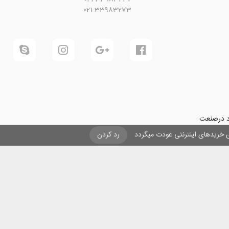
021-33983273
ود درصنعت
فرینی و ایجاد شغل برای حداقل
یزی خریدهای اینترنتی عودت میگردد
رد کردن
ول در صنعت
ی لیزری
و
تنها
ان هستیم.
ن با مقاصد غیر تجاری و ذکر عنوان بلامانع است .