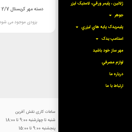
ژلاتين ، پليمر ورقي، لاستيک ليزر
دسته مهر کریستالی بیضی 2 * 4
دسته مهر کریستال 2/7 * 70
جوهر
۴۴,۰۰۰
تومان
بزودی موجود می شود
پليمريدک پايه هاي ليزري
استامپ يدک
مهر ساز خود باشيد
لوازم مصرفي
درباره ما
ارتباط با ما
ساعات کاری نقش آفرین
شنبه تا چهارشنبه 9:00 تا 18:00
پنجشنبه 9:00 تا 15:00