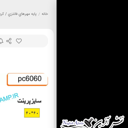
خانه
/
پايه مهرهاي فانتزي / کر