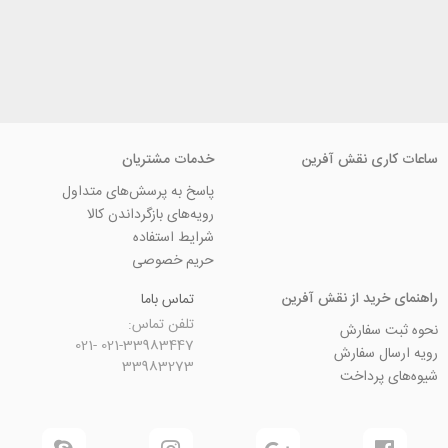
ی نقش آفرین
خدمات مشتریان
پاسخ به پرسش‌های متداول
رویه‌های بازگرداندن کالا
شرایط استفاده
حریم خصوصی
ید از نقش آفرین
تماس باما
تلفن تماس:
سفارش
021-33983447 021-
 سفارش
33983273
رداخت