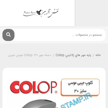
پايه مهر هاي ژلاتيني Colop
/
دسته مهر Colop -30 موس جیبی