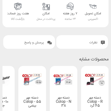
 تحویل
۷ روز هفته
امکان
هفت روز ضمانت
ضمانت
پرس
۲۴ ساعته
پرداخت در محل
بازگشت کالا
اصل بودن کالا
ات
پرسش و پاسخ
 مشابه
مهر
دسته مهر
دسته مهر
دسته مهر
Colop -10
Colop - 55
Colop - N
Col
38
بیضی
جدید