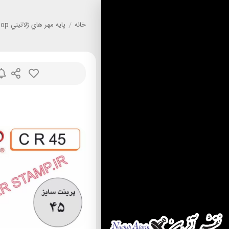
خانه
/
پايه مهر هاي ژلاتيني Colop