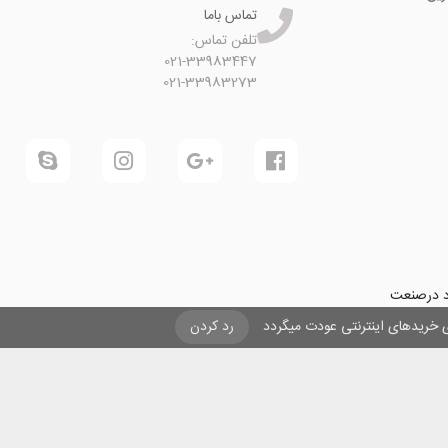
تماس باما
تلفن تماس:
021-33983447
021-33983273
ود درصنعت
فرینی و ایجاد شغل برای حداقل
یزی خریدهای اینترنتی عودت میگردد
رد کردن
ول در صنعت
ی لیزری
و
تنها
ان هستیم.