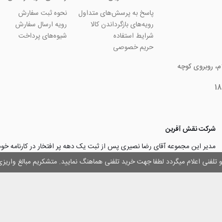
پاسخ به پرسش‌های متداول
نحوه ثبت سفارش
رویه‌های بازگرداندن کالا
رویه ارسال سفارش
شرایط استفاده
شیوه‌های پرداخت
حریم خصوصی
ام، روبروی کوچه
شرکت نقش آفرین
مدیر این مجموعه آقای رضا نصیری پس از ثبت یک دهه پر افتخار در کارنامه خ
چاپ و تبلیغات با تولید مجموعه‌های آسان کارت ۱ -۲ -۳، با کارآ
وز و تلفنی اعلام میگردد لطفا جهت خرید تلفنی هماهنگ نمایید. متشکریم مبالغ وار
۳۰۰۰ نفر و دریافت تندیس کار آفرینان برتر، برآن شدند تا با ایجاد نوآوری و تح
مهرسازی گامی نو در این زمینه نیز بردارند.
با افتخار اعلام می‌نماییم به لطف و خواست خدا
اولین تولیدکننده دستگاه مهرساز
تولید‌کننده پایه مهر‌های اتوماتیک لیزری
با برند “
leizerstamp
” در ایران عزیزم