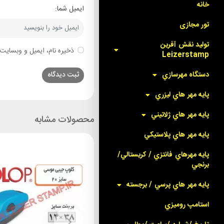
خانه
ایمیل شما:
تور مجازی
توليد نقش آفرين
ذخیره نام، ایمیل و وبسایت 
Leizerstamp
دستگاه مهرسازي
پايه مهر هاي ليزري
پايه مهر هاي ژلاتيني
محصولات مشابه
پايه مهر هاي پلاستيکي
پايه مهرهاي فانتزي / کريستالي/
برنجي
پايه مهر هاي پرسي / برجسته
استامپ روميزي