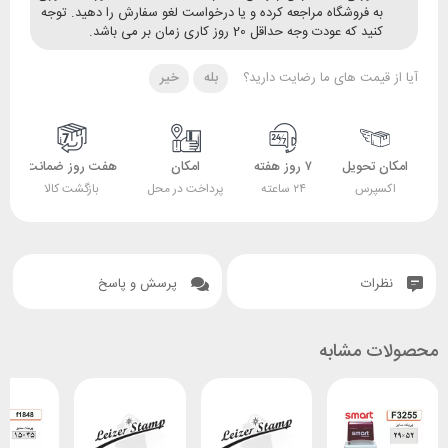
ه فروشگاه مراجعه کرده و یا درخواست لغو سفارش را دهید. توجه
ید که عودت وجه حداقل 20 روز کاری زمان بر می باشد.
قیمت های ما رضایت دارید؟
بله
خیر
 تحویل
۷ روز هفته
امکان
هفت روز ضمانت
ضمانت
پرس
۲۴ ساعته
پرداخت در محل
بازگشت کالا
اصل بودن کالا
ات
پرسش و پاسخ
 مشابه