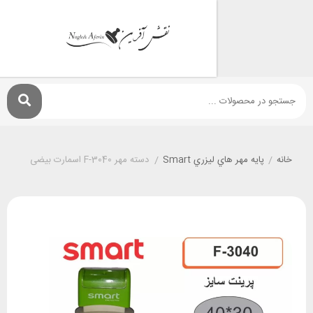
پايه مهر هاي ليزري Smart
/
دسته مهر F-3040 اسمارت بیضی