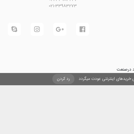
021-33983273
ود درصنعت
فرینی و ایجاد شغل برای حداقل
یزی خریدهای اینترنتی عودت میگردد
رد کردن
ول در صنعت
ی لیزری
و
تنها
ان هستیم.
ن با مقاصد غیر تجاری و ذکر عنوان بلامانع است .