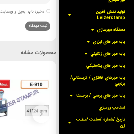
ذخیره نام، ایمیل و وبسایت 
توليد نقش آفرين
Leizerstamp
دستگاه مهرسازي
پايه مهر هاي ليزري
محصولات مشابه
پايه مهر هاي ژلاتيني
پايه مهر هاي پلاستيکي
پايه مهرهاي فانتزي / کريستالي/
برنجي
پايه مهر هاي پرسي / برجسته
استامپ روميزي
تاريخ /شماره /ساعت /مطلب
زن