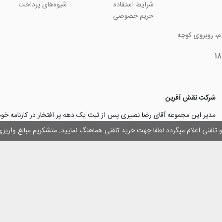
شرایط استفاده
شیوه‌های پرداخت
حریم خصوصی
ام، روبروی کوچه
شرکت نقش آفرین
مدیر این مجموعه آقای رضا نصیری پس از ثبت یک دهه پر افتخار در کارنامه خ
چاپ و تبلیغات با تولید مجموعه‌های آسان کارت ۱ -۲ -۳، با کارآ
وز و تلفنی اعلام میگردد لطفا جهت خرید تلفنی هماهنگ نمایید. متشکریم مبالغ وار
۳۰۰۰ نفر و دریافت تندیس کار آفرینان برتر، برآن شدند تا با ایجاد نوآوری و تح
مهرسازی گامی نو در این زمینه نیز بردارند.
با افتخار اعلام می‌نماییم به لطف و خواست خدا
اولین تولیدکننده دستگاه مهرساز
تولید‌کننده پایه مهر‌های اتوماتیک لیزری
با برند “
leizerstamp
” در ایران عزیزم
 حقوق ای سایت متعلق به فروشگاه اینترنتی نقش آفرین بوده و استفاده از اطلاعات آ