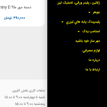
ژلاتين ، پليمر ورقي، لاستيک ليزر
دسته مهر Shiny E-913
دسته مهر shiny E-910
جوهر
۷۴۰,۰۰۰
تومان
۶۹۰,۰۰۰
تومان
پليمريدک پايه هاي ليزري
استامپ يدک
مهر ساز خود باشيد
لوازم مصرفي
درباره ما
ارتباط با ما
ساعات کاری نقش آفرین
شنبه تا چهارشنبه 9:00 تا 18:00
پنجشنبه 9:00 تا 15:00