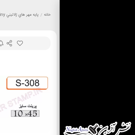
خانه
/
پايه مهر هاي ژلاتيني Shiny