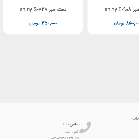
shiny E-
دسته مهر shiny S-828
۸۵۰,۰
تومان
۳۵۰,۰۰۰
تومان
رین
تماس باما
تلفن تماس:
021-33983447