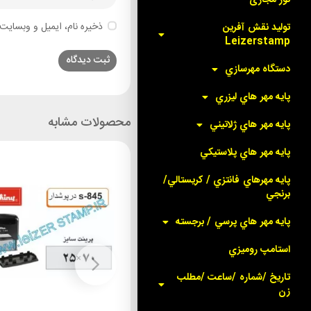
ذخیره نام، ایمیل و وبسایت 
توليد نقش آفرين
Leizerstamp
دستگاه مهرسازي
پايه مهر هاي ليزري
محصولات مشابه
پايه مهر هاي ژلاتيني
پايه مهر هاي پلاستيکي
پايه مهرهاي فانتزي / کريستالي/
برنجي
پايه مهر هاي پرسي / برجسته
استامپ روميزي
تاريخ /شماره /ساعت /مطلب
زن