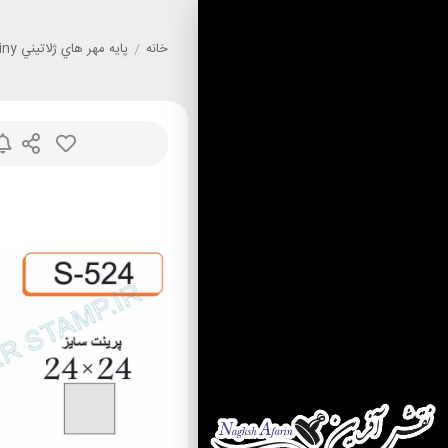
خانه
/
پايه مهر هاي ژلاتيني Shiny