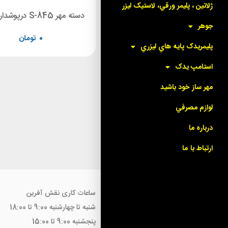
ژلاتين ، پليمر ورقي، لاستيک ليزر
دسته مهر shiny S-724
دسته مهر S-845 درپوشدار Shiny
جوهر
۲۵۰,۰۰۰
تومان
۰
تومان
پليمريدک پايه هاي ليزري
استامپ يدک
مهر ساز خود باشيد
لوازم مصرفي
درباره ما
ارتباط با ما
ساعات کاری نقش آفرین
شنبه تا چهارشنبه 9:00 تا 18:00
پنجشنبه 9:00 تا 15:00