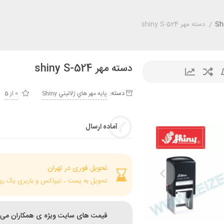
/
دسته مهر shiny S-524
دسته مهر shiny S-524
دسته:
پايه مهر هاي ژلاتيني Shiny
0 از 5
آماده ارسال
تحویل فوری در تهران
تحویل به پست ، تیپاکس و باربری یک رو
قیمت های سایت ویژه ی همکاران می 