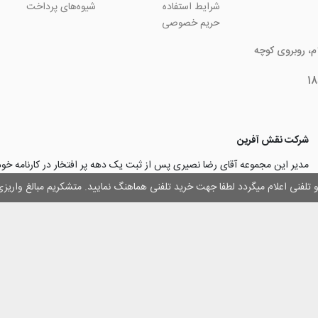
شرایط استفاده
شیوه‌های پرداخت
حریم خصوصی
ام، روبروی کوچه
شرکت نقش آفرین
مدیر این مجموعه آقای رضا نصیری پس از ثبت یک دهه پر افتخار در کارنامه خ
چاپ و تبلیغات با تولید مجموعه‌های آسان کارت ۱ -۲ -۳، با کارآ
وز و تلفنی اعلام میگردد لطفا جهت خرید تلفنی هماهنگ نمایید. متشکریم مبالغ وار
۳۰۰۰ نفر و دریافت تندیس کار آفرینان برتر، برآن شدند تا با ایجاد نوآوری و تح
مهرسازی گامی نو در این زمینه نیز بردارند.
با افتخار اعلام می‌نماییم به لطف و خواست خدا
اولین تولیدکننده دستگاه مهرساز
تولید‌کننده پایه مهر‌های اتوماتیک لیزری
با برند “
leizerstamp
” در ایران عزیزم
 حقوق ای سایت متعلق به فروشگاه اینترنتی نقش آفرین بوده و استفاده از اطلاعات آ