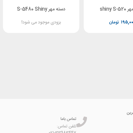
shiny S
دسته مهر S-5480 Shiny
۱۹۵,۰
تومان
بزودی موجود می شود!
رین
تماس باما
تلفن تماس:
021-33983447