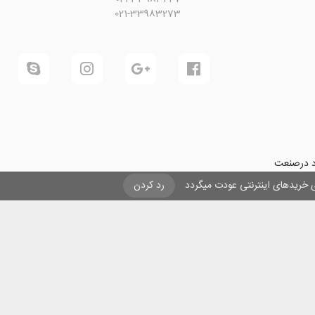
021-33983273
ود درصنعت
فرینی و ایجاد شغل برای حداقل
یزی خریدهای اینترنتی عودت میگردد
رد کردن
ول در صنعت
ی لیزری
و
تنها
ان هستیم.
ن با مقاصد غیر تجاری و ذکر عنوان بلامانع است .