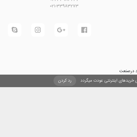
021-33983273
ود درصنعت
فرینی و ایجاد شغل برای حداقل
یزی خریدهای اینترنتی عودت میگردد
رد کردن
ول در صنعت
ی لیزری
و
تنها
ان هستیم.
ن با مقاصد غیر تجاری و ذکر عنوان بلامانع است .