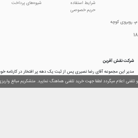
شرایط استفاده
شیوه‌های پرداخت
حریم خصوصی
ام، روبروی کوچه
شرکت نقش آفرین
مدیر این مجموعه آقای رضا نصیری پس از ثبت یک دهه پر افتخار در کارنامه خ
چاپ و تبلیغات با تولید مجموعه‌های آسان کارت ۱ -۲ -۳، با کارآ
وز و تلفنی اعلام میگردد لطفا جهت خرید تلفنی هماهنگ نمایید. متشکریم مبالغ وار
۳۰۰۰ نفر و دریافت تندیس کار آفرینان برتر، برآن شدند تا با ایجاد نوآوری و تح
مهرسازی گامی نو در این زمینه نیز بردارند.
با افتخار اعلام می‌نماییم به لطف و خواست خدا
اولین تولیدکننده دستگاه مهرساز
تولید‌کننده پایه مهر‌های اتوماتیک لیزری
با برند “
leizerstamp
” در ایران عزیزم
 حقوق ای سایت متعلق به فروشگاه اینترنتی نقش آفرین بوده و استفاده از اطلاعات آ