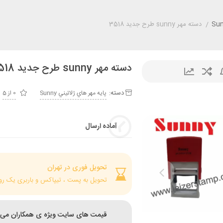
/
دسته مهر sunny طرح جدید 3518
دسته مهر sunny طرح جدید 3518
دسته:
پايه مهر هاي ژلاتيني Sunny
0 از 5
آماده ارسال
تحویل فوری در تهران
تحویل به پست ، تیپاکس و باربری یک رو
قیمت های سایت ویژه ی همکاران می 