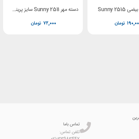
Sunny 2515
دسته مهر Sunny 2511 سایز پرینت 38 * 14
۱۹۰,۰۰
تومان
۷۲,۰۰۰
تومان
رین
تماس باما
تلفن تماس:
021-33983447