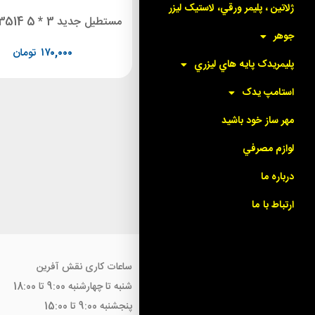
ژلاتين ، پليمر ورقي، لاستيک ليزر
دسته مهر sunny طرح جدید 3512
جوهر
۸۵,۰۰۰
تومان
۱۷۰,۰۰۰
تومان
پليمريدک پايه هاي ليزري
استامپ يدک
مهر ساز خود باشيد
لوازم مصرفي
درباره ما
ارتباط با ما
ساعات کاری نقش آفرین
شنبه تا چهارشنبه 9:00 تا 18:00
پنجشنبه 9:00 تا 15:00