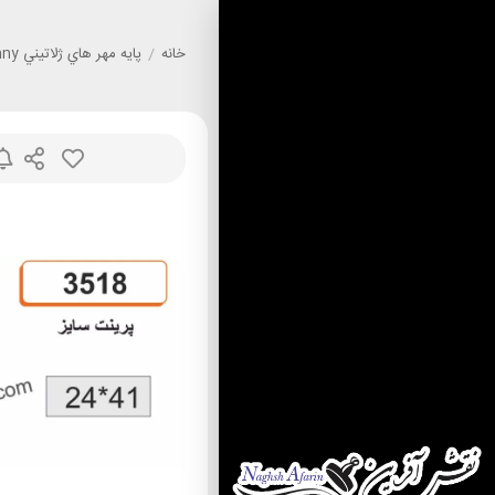
خانه
/
پايه مهر هاي ژلاتيني Sunny