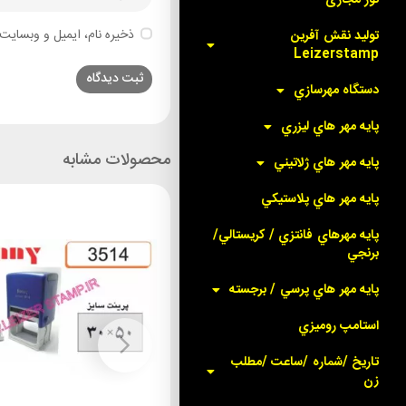
ذخیره نام، ایمیل و وبسایت 
توليد نقش آفرين
Leizerstamp
دستگاه مهرسازي
پايه مهر هاي ليزري
محصولات مشابه
پايه مهر هاي ژلاتيني
پايه مهر هاي پلاستيکي
پايه مهرهاي فانتزي / کريستالي/
برنجي
پايه مهر هاي پرسي / برجسته
استامپ روميزي
تاريخ /شماره /ساعت /مطلب
زن