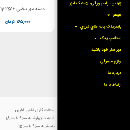
ژلاتين ، پليمر ورقي، لاستيک ليزر
دسته مهر 3 * 5 سانت sunny 2514
دسته مهر بیضی Sunny 2516
جوهر
۱۶۵,۰۰۰
تومان
۱۶۵,۰۰۰
تومان
پليمريدک پايه هاي ليزري
استامپ يدک
مهر ساز خود باشيد
لوازم مصرفي
درباره ما
ارتباط با ما
ساعات کاری نقش آفرین
شنبه تا چهارشنبه 9:00 تا 18:00
پنجشنبه 9:00 تا 15:00