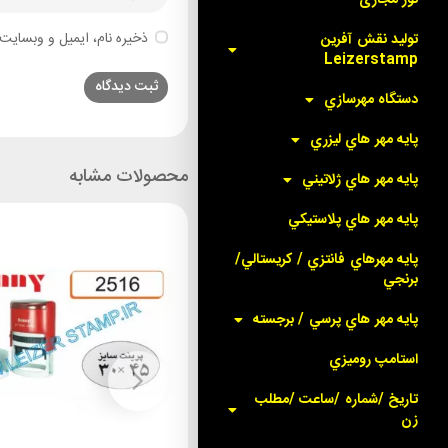
ذخیره نام، ایمیل و وبسایت 
توليد نقش آفرين
Leizerstamp
دستگاه مهرسازي
پايه مهر هاي ليزري
محصولات مشابه
پايه مهر هاي ژلاتيني
پايه مهر هاي پلاستيکي
پايه مهرهاي فانتزي / کريستالي/
برنجي
پايه مهر هاي پرسي / برجسته
استامپ روميزي
تاريخ /شماره /ساعت /مطلب
زن