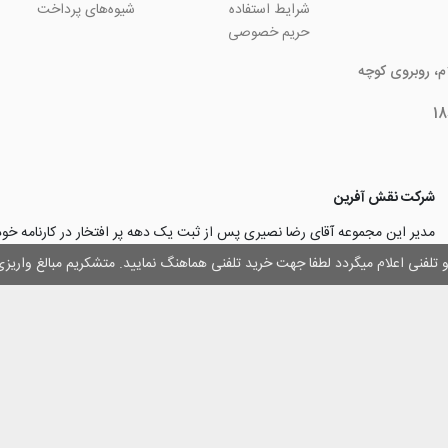
شرایط استفاده
شیوه‌های پرداخت
حریم خصوصی
ام، روبروی کوچه
شرکت نقش آفرین
مدیر این مجموعه آقای رضا نصیری پس از ثبت یک دهه پر افتخار در کارنامه خ
چاپ و تبلیغات با تولید مجموعه‌های آسان کارت ۱ -۲ -۳، با کارآ
وز و تلفنی اعلام میگردد لطفا جهت خرید تلفنی هماهنگ نمایید. متشکریم مبالغ وار
۳۰۰۰ نفر و دریافت تندیس کار آفرینان برتر، برآن شدند تا با ایجاد نوآوری و تح
مهرسازی گامی نو در این زمینه نیز بردارند.
با افتخار اعلام می‌نماییم به لطف و خواست خدا
اولین تولیدکننده دستگاه مهرساز
تولید‌کننده پایه مهر‌های اتوماتیک لیزری
با برند “
leizerstamp
” در ایران عزیزم
 حقوق ای سایت متعلق به فروشگاه اینترنتی نقش آفرین بوده و استفاده از اطلاعات آ