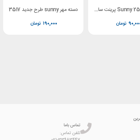
دسته مهر Sunny 2513 پرینت سایز 58 *22
دسته مهر sunny طرح جدید 3517
۹۰,۰۰
تومان
۱۹۰,۰۰۰
تومان
رین
تماس باما
تلفن تماس:
021-33983447