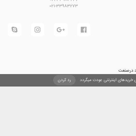
021-33983273
ود درصنعت
فرینی و ایجاد شغل برای حداقل
یزی خریدهای اینترنتی عودت میگردد
رد کردن
ول در صنعت
ی لیزری
و
تنها
ان هستیم.
ن با مقاصد غیر تجاری و ذکر عنوان بلامانع است .