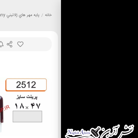
خانه
/
پايه مهر هاي ژلاتيني Sunny