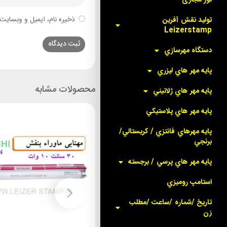
ذخیره نام، ایمیل و وبسایت 
توليد نقش آفرين
Leizerstamp
دستگاه مهرسازي
پايه مهر هاي ليزري
محصولات مشابه
پايه مهر هاي ژلاتيني
پايه مهر هاي پلاستيکي
پايه مهرهاي فانتزي / کريستالي/
برنجي
پايه مهر هاي پرسي / برجسته
استامپ روميزي
تاريخ /شماره /ساعت /مطلب
زن