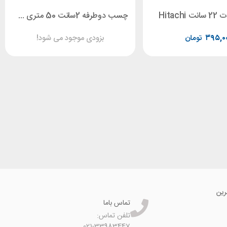
چسب دوطرفه 2سانت 50 متری TAT
۳۹۵,۰
تومان
بزودی موجود می شود!
رین
تماس باما
تلفن تماس:
021-33983447