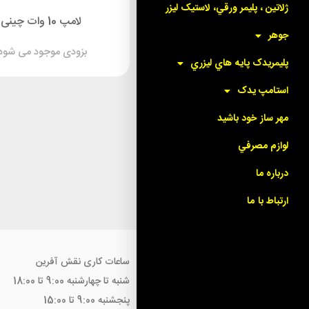
ژلاتين ، پليمر ورقي، لاستيک ليزر
طلق عنوان 10 * 7
لامپ 10 وات چینی
جوهر
بزودی موجود می شود!
بزودی موجود می شود
پليمريدک پايه هاي ليزري
استامپ يدک
مهر ساز خود باشيد
لوازم مصرفي
درباره ما
ارتباط با ما
ساعات کاری نقش آفرین
شنبه تا چهارشنبه 9:00 تا 18:00
پنجشنبه 9:00 تا 15:00