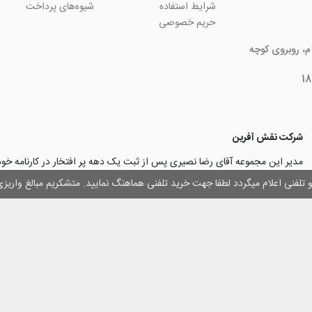
شرایط استفاده
شیوه‌های پرداخت
حریم خصوصی
ام، روبروی کوچه
شرکت نقش آفرین
مدیر این مجموعه آقای رضا نصیری پس از ثبت یک دهه پر افتخار در کارنامه خ
چاپ و تبلیغات با تولید مجموعه‌های آسان کارت ۱ -۲ -۳، با کارآ
وز و تلفنی اعلام میگردد لطفا جهت خرید تلفنی هماهنگ نمایید. متشکریم مبالغ وار
۳۰۰۰ نفر و دریافت تندیس کار آفرینان برتر، برآن شدند تا با ایجاد نوآوری و تح
مهرسازی گامی نو در این زمینه نیز بردارند.
با افتخار اعلام می‌نماییم به لطف و خواست خدا
اولین تولیدکننده دستگاه مهرساز
تولید‌کننده پایه مهر‌های اتوماتیک لیزری
با برند “
leizerstamp
” در ایران عزیزم
 حقوق ای سایت متعلق به فروشگاه اینترنتی نقش آفرین بوده و استفاده از اطلاعات آ