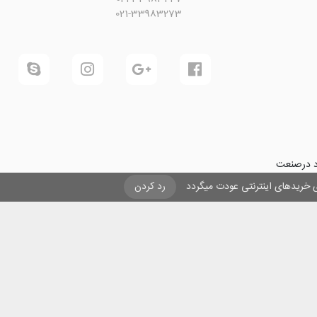
021-33983273
ود درصنعت
فرینی و ایجاد شغل برای حداقل
یزی خریدهای اینترنتی عودت میگردد
رد کردن
ول در صنعت
ی لیزری
و
تنها
ان هستیم.
ن با مقاصد غیر تجاری و ذکر عنوان بلامانع است .