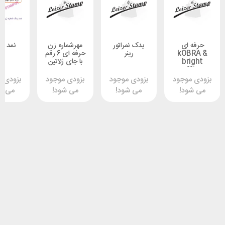
ای
یدک نمراتور
مهرشماره زن
نمد نمراتور
kOB
رینر
حرفه ای 6 رقم
br
با جای ژلاتین
of
وجود
بزودی موجود
بزودی موجود
بزودی موجود
د!
می شود!
می شود!
می شود!