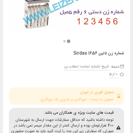
ین Sirdas 1656
:
تاريخ /شماره /ساعت /مطلب زن
حویل فوری در تهران
حویل به پست ، تیپاکس و باربری یک روزکاری
یمت های سایت ویژه ی همکاران می باشد.
وجه داشته باشید که حداقل سفارشات جهت ارسال به شهرستان
400 هزارتومان بوده و ارسال کمتر از این مقدار میسر نمی باشد.در
ورتی که سفارش زیر این عدد را ثبت کنید باید به صورت حضوری