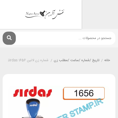
تاريخ /شماره /ساعت /مطلب زن
/
شماره زن لاتین Sirdas 1656