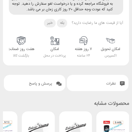
ه فروشگاه مراجعه کرده و یا درخواست لغو سفارش را دهید. توجه
ید که عودت وجه حداقل 20 روز کاری زمان بر می باشد.
قیمت های ما رضایت دارید؟
بله
خیر
 تحویل
۷ روز هفته
امکان
هفت روز ضمانت
ضمانت
پرس
۲۴ ساعته
پرداخت در محل
بازگشت کالا
اصل بودن کالا
ات
پرسش و پاسخ
 مشابه