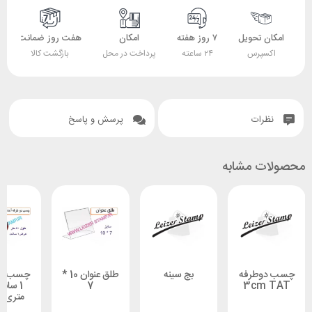
 تحویل
۷ روز هفته
امکان
هفت روز ضمانت
ضمانت
پرس
۲۴ ساعته
پرداخت در محل
بازگشت کالا
اصل بودن کالا
ات
پرسش و پاسخ
 مشابه
طرفه
بج سینه
طلق عنوان 10 *
چسب دوطرفه
3cm
7
1 سانت 50
متری TAT