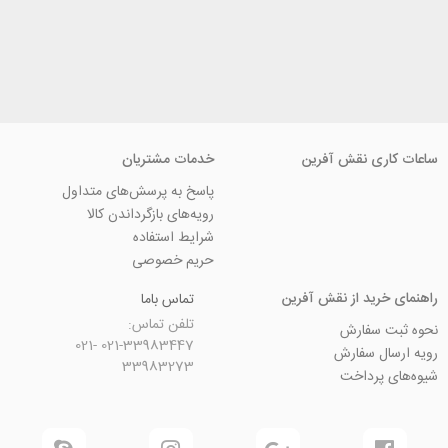
ی نقش آفرین
خدمات مشتریان
پاسخ به پرسش‌های متداول
رویه‌های بازگرداندن کالا
شرایط استفاده
حریم خصوصی
ید از نقش آفرین
تماس باما
تلفن تماس:
سفارش
021-33983447 021-
 سفارش
33983273
رداخت