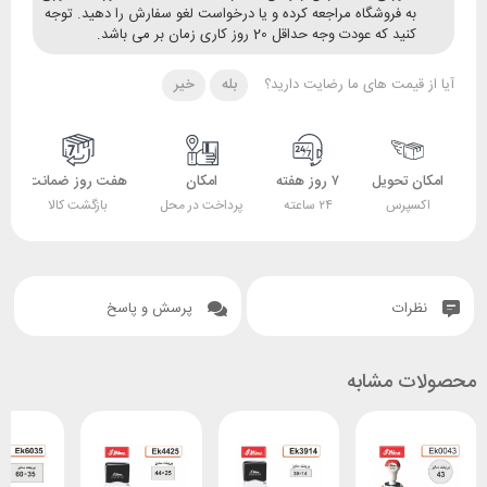
ه فروشگاه مراجعه کرده و یا درخواست لغو سفارش را دهید. توجه
ید که عودت وجه حداقل 20 روز کاری زمان بر می باشد.
قیمت های ما رضایت دارید؟
بله
خیر
 تحویل
۷ روز هفته
امکان
هفت روز ضمانت
ضمانت
پرس
۲۴ ساعته
پرداخت در محل
بازگشت کالا
اصل بودن کالا
ات
پرسش و پاسخ
 مشابه