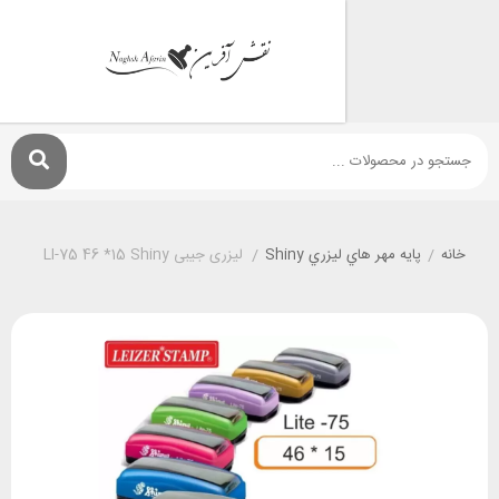
پايه مهر هاي ليزري Shiny
/
لیزری جیبی LI-75 46 *15 Shiny