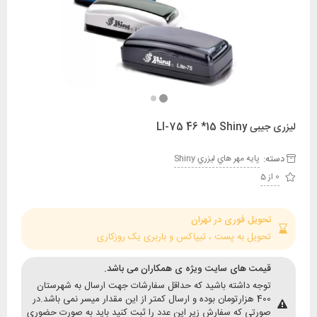
LI-75 46 *15
:
پايه مهر هاي ليزري Shiny
حویل فوری در تهران
حویل به پست ، تیپاکس و باربری یک روزکاری
یمت های سایت ویژه ی همکاران می باشد.
وجه داشته باشید که حداقل سفارشات جهت ارسال به شهرستان
400 هزارتومان بوده و ارسال کمتر از این مقدار میسر نمی باشد.در
ورتی که سفارش زیر این عدد را ثبت کنید باید به صورت حضوری