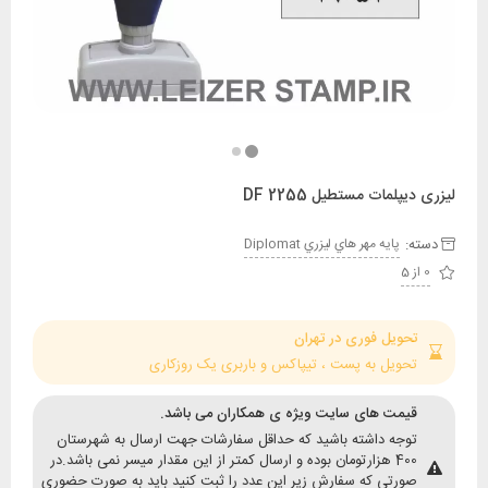
لمات مستطیل DF 2255
:
پايه مهر هاي ليزري Diplomat
حویل فوری در تهران
حویل به پست ، تیپاکس و باربری یک روزکاری
یمت های سایت ویژه ی همکاران می باشد.
وجه داشته باشید که حداقل سفارشات جهت ارسال به شهرستان
400 هزارتومان بوده و ارسال کمتر از این مقدار میسر نمی باشد.در
ورتی که سفارش زیر این عدد را ثبت کنید باید به صورت حضوری