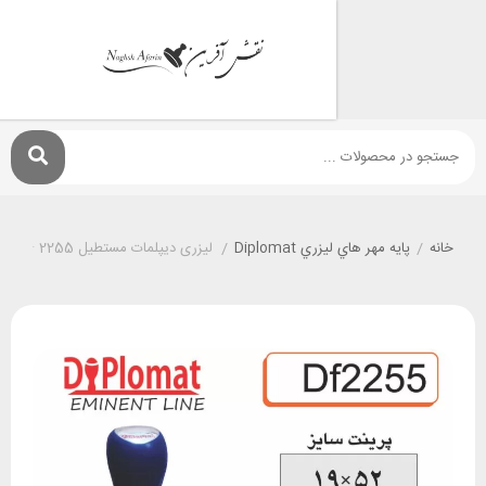
پايه مهر هاي ليزري Diplomat
/
لیزری دیپلمات مستطیل DF 2255