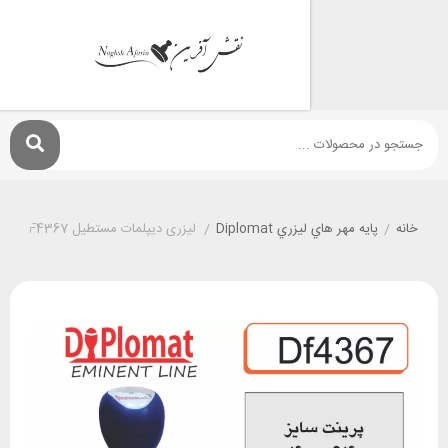
پايه مهر هاي ليزري Diplomat
/
لیزری دیپلمات مستطیل DF4367