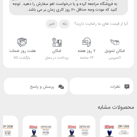
ه فروشگاه مراجعه کرده و یا درخواست لغو سفارش را دهید. توجه
ید که عودت وجه حداقل 20 روز کاری زمان بر می باشد.
قیمت های ما رضایت دارید؟
بله
خیر
 تحویل
۷ روز هفته
امکان
هفت روز ضمانت
ضمانت
پرس
۲۴ ساعته
پرداخت در محل
بازگشت کالا
اصل بودن کالا
ات
پرسش و پاسخ
 مشابه