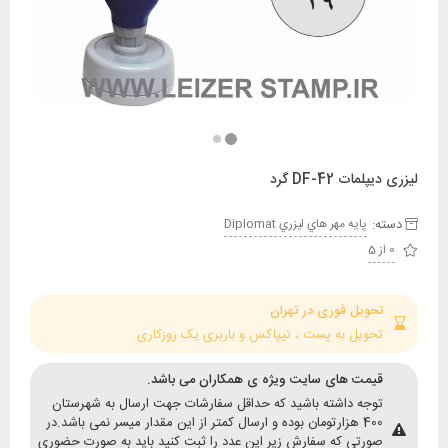
ات DF-42 گرد
:
پايه مهر هاي ليزري Diplomat
حویل فوری در تهران
حویل به پست ، تیپاکس و باربری یک روزکاری
یمت های سایت ویژه ی همکاران می باشد.
وجه داشته باشید که حداقل سفارشات جهت ارسال به شهرستان
400 هزارتومان بوده و ارسال کمتر از این مقدار میسر نمی باشد.در
ورتی که سفارش زیر این عدد را ثبت کنید باید به صورت حضوری