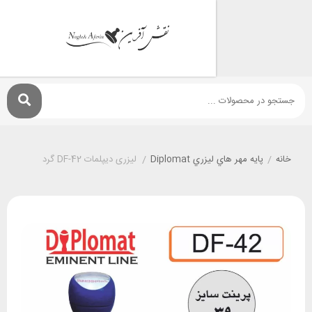
پايه مهر هاي ليزري Diplomat
/
لیزری دیپلمات DF-42 گرد