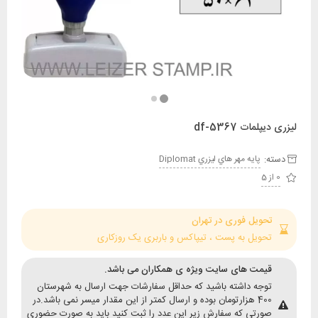
مات df-5367
:
پايه مهر هاي ليزري Diplomat
حویل فوری در تهران
حویل به پست ، تیپاکس و باربری یک روزکاری
یمت های سایت ویژه ی همکاران می باشد.
وجه داشته باشید که حداقل سفارشات جهت ارسال به شهرستان
400 هزارتومان بوده و ارسال کمتر از این مقدار میسر نمی باشد.در
ورتی که سفارش زیر این عدد را ثبت کنید باید به صورت حضوری