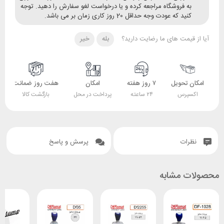
ه فروشگاه مراجعه کرده و یا درخواست لغو سفارش را دهید. توجه
ید که عودت وجه حداقل 20 روز کاری زمان بر می باشد.
قیمت های ما رضایت دارید؟
بله
خیر
 تحویل
۷ روز هفته
امکان
هفت روز ضمانت
ضمانت
پرس
۲۴ ساعته
پرداخت در محل
بازگشت کالا
اصل بودن کالا
ات
پرسش و پاسخ
 مشابه