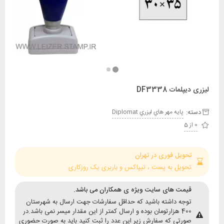
مات DF3338
:
پايه مهر هاي ليزري Diplomat
حویل فوری در تهران
حویل به پست ، تیپاکس و باربری یک روزکاری
یمت های سایت ویژه ی همکاران می باشد.
وجه داشته باشید که حداقل سفارشات جهت ارسال به شهرستان
400 هزارتومان بوده و ارسال کمتر از این مقدار میسر نمی باشد.در
ورتی که سفارش زیر این عدد را ثبت کنید باید به صورت حضوری