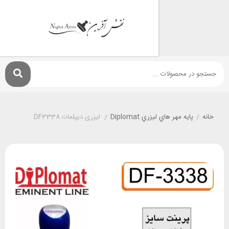
پايه مهر هاي ليزري Diplomat
/
لیزری دیپلمات DF3338