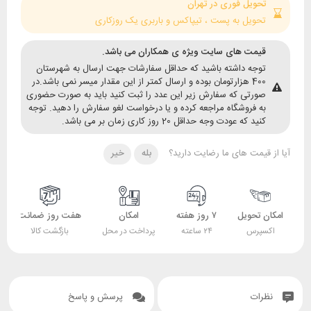
حویل فوری در تهران
حویل به پست ، تیپاکس و باربری یک روزکاری
یمت های سایت ویژه ی همکاران می باشد.
وجه داشته باشید که حداقل سفارشات جهت ارسال به شهرستان
400 هزارتومان بوده و ارسال کمتر از این مقدار میسر نمی باشد.در
ورتی که سفارش زیر این عدد را ثبت کنید باید به صورت حضوری
ه فروشگاه مراجعه کرده و یا درخواست لغو سفارش را دهید. توجه
ید که عودت وجه حداقل 20 روز کاری زمان بر می باشد.
قیمت های ما رضایت دارید؟
بله
خیر
 تحویل
۷ روز هفته
امکان
هفت روز ضمانت
ضمانت
پرس
۲۴ ساعته
پرداخت در محل
بازگشت کالا
اصل بودن کالا
ات
پرسش و پاسخ