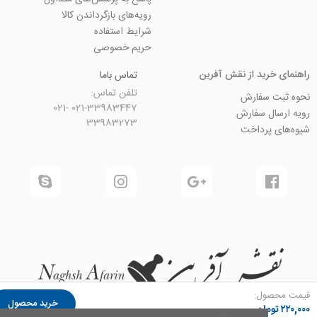
رویه‌های بازگرداندن کالا
شرایط استفاده
حریم خصوصی
ید از نقش آفرین
تماس باما
تلفن تماس:
سفارش
021-33983447 021-
 سفارش
33983273
رداخت
ل:
خرید محصول
ان