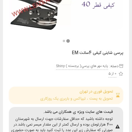
ی کیفی 4سانت EM
:
پايه مهر هاي پرسي( برجسته ) Shiny
حویل فوری در تهران
حویل به پست ، تیپاکس و باربری یک روزکاری
یمت های سایت ویژه ی همکاران می باشد.
وجه داشته باشید که حداقل سفارشات جهت ارسال به شهرستان
400 هزارتومان بوده و ارسال کمتر از این مقدار میسر نمی باشد.در
ورتی که سفارش زیر این عدد را ثبت کنید باید به صورت حضوری