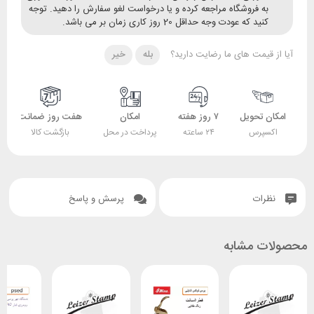
ه فروشگاه مراجعه کرده و یا درخواست لغو سفارش را دهید. توجه
ید که عودت وجه حداقل 20 روز کاری زمان بر می باشد.
قیمت های ما رضایت دارید؟
بله
خیر
 تحویل
۷ روز هفته
امکان
هفت روز ضمانت
ضمانت
پرس
۲۴ ساعته
پرداخت در محل
بازگشت کالا
اصل بودن کالا
ات
پرسش و پاسخ
 مشابه