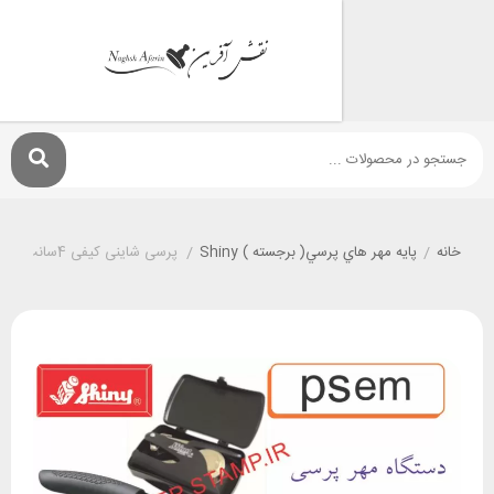
پايه مهر هاي پرسي( برجسته ) Shiny
/
پرسی شاینی کیفی 4سانت EM