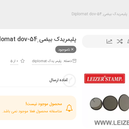
پلیمریدک بیضی ِDiplomat dov-54
پلیمریدک بیضی ِDiplomat dov-54
ناموجود
دسته:
پليمر يدک diplomat
0 از 5
آماده ارسال
محصول موجود نیست!
متاسفانه محصول فعلا موجود نمی باشد.