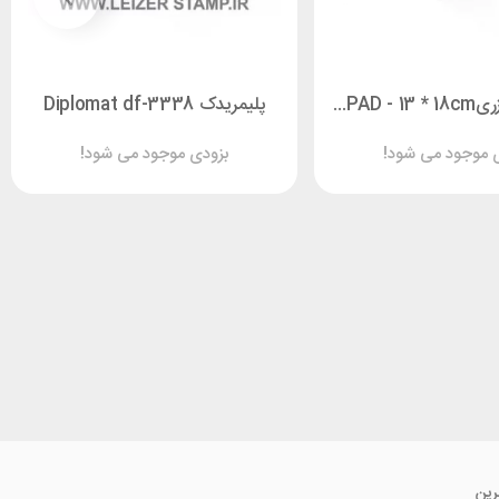
پد خشک لیزریINK PAD - 13 * 18cm
پلیمریدک Diplomat df-3338
 موجود می شود!
بزودی موجود می شود!
رین