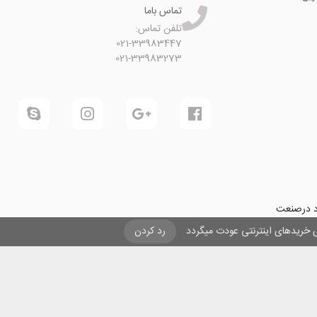
تماس باما
تلفن تماس:
021-33983447
021-33983273
ود درصنعت
فرینی و ایجاد شغل برای حداقل
یزی خریدهای اینترنتی عودت میگردد
رد کردن
ول در صنعت
ی لیزری
و
تنها
ان هستیم.