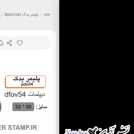
خانه
/
پليمر يدک diplomat
/