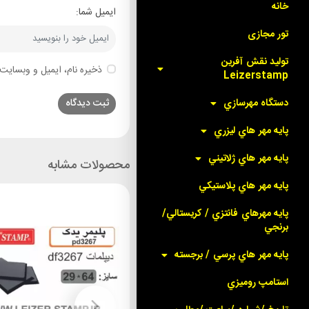
خانه
ایمیل شما:
تور مجازی
توليد نقش آفرين
ذخیره نام، ایمیل و وبسایت 
Leizerstamp
دستگاه مهرسازي
پايه مهر هاي ليزري
پايه مهر هاي ژلاتيني
محصولات مشابه
پايه مهر هاي پلاستيکي
پايه مهرهاي فانتزي / کريستالي/
برنجي
پايه مهر هاي پرسي / برجسته
استامپ روميزي