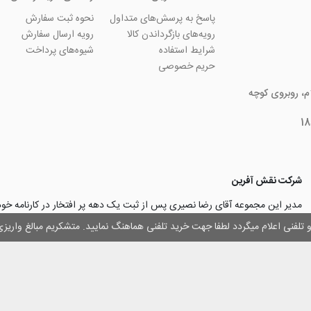
پاسخ به پرسش‌های متداول
نحوه ثبت سفارش
رویه‌های بازگرداندن کالا
رویه ارسال سفارش
شرایط استفاده
شیوه‌های پرداخت
حریم خصوصی
ام، روبروی کوچه
شرکت نقش آفرین
مدیر این مجموعه آقای رضا نصیری پس از ثبت یک دهه پر افتخار در کارنامه خ
چاپ و تبلیغات با تولید مجموعه‌های آسان کارت ۱ -۲ -۳، با کارآ
وز و تلفنی اعلام میگردد لطفا جهت خرید تلفنی هماهنگ نمایید. متشکریم مبالغ وار
۳۰۰۰ نفر و دریافت تندیس کار آفرینان برتر، برآن شدند تا با ایجاد نوآوری و تح
مهرسازی گامی نو در این زمینه نیز بردارند.
با افتخار اعلام می‌نماییم به لطف و خواست خدا
اولین تولیدکننده دستگاه مهرساز
تولید‌کننده پایه مهر‌های اتوماتیک لیزری
با برند “
leizerstamp
” در ایران عزیزم