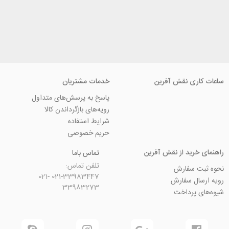
ی نقش آفرین
خدمات مشتریان
پاسخ به پرسش‌های متداول
رویه‌های بازگرداندن کالا
شرایط استفاده
حریم خصوصی
ید از نقش آفرین
تماس باما
تلفن تماس:
سفارش
021-33983447 021-
 سفارش
33983273
رداخت