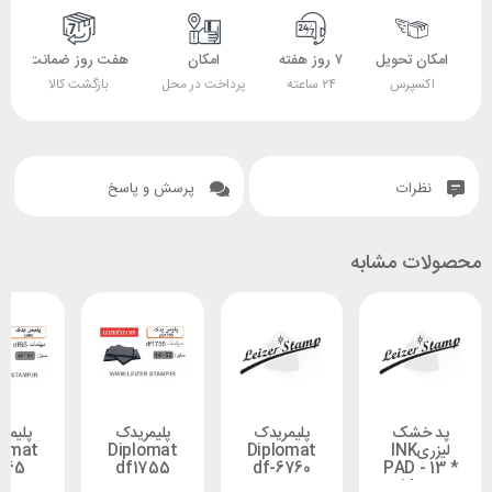
 تحویل
۷ روز هفته
امکان
هفت روز ضمانت
ضمانت
پرس
۲۴ ساعته
پرداخت در محل
بازگشت کالا
اصل بودن کالا
ات
پرسش و پاسخ
 مشابه
شک
پلیمریدک
پلیمریدک
پلیمریدک
یزریINK
Diplomat
Diplomat
Diplomat
df-65
df1755
df-6760
PAD 
1