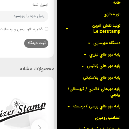
خانه
ایمیل شما:
تور مجازی
توليد نقش آفرين
ذخیره نام، ایمیل و وبسایت 
Leizerstamp
دستگاه مهرسازي
پايه مهر هاي ليزري
پايه مهر هاي ژلاتيني
محصولات مشابه
پايه مهر هاي پلاستيکي
پايه مهرهاي فانتزي / کريستالي/
برنجي
پايه مهر هاي پرسي / برجسته
استامپ روميزي