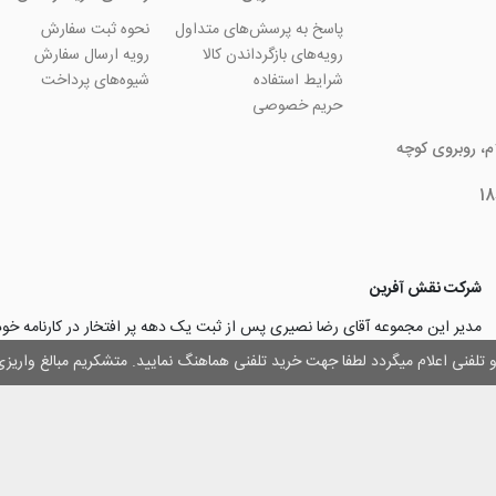
پاسخ به پرسش‌های متداول
نحوه ثبت سفارش
رویه‌های بازگرداندن کالا
رویه ارسال سفارش
شرایط استفاده
شیوه‌های پرداخت
حریم خصوصی
ام، روبروی کوچه
شرکت نقش آفرین
مدیر این مجموعه آقای رضا نصیری پس از ثبت یک دهه پر افتخار در کارنامه خ
چاپ و تبلیغات با تولید مجموعه‌های آسان کارت ۱ -۲ -۳، با کارآ
وز و تلفنی اعلام میگردد لطفا جهت خرید تلفنی هماهنگ نمایید. متشکریم مبالغ وار
۳۰۰۰ نفر و دریافت تندیس کار آفرینان برتر، برآن شدند تا با ایجاد نوآوری و تح
مهرسازی گامی نو در این زمینه نیز بردارند.
با افتخار اعلام می‌نماییم به لطف و خواست خدا
اولین تولیدکننده دستگاه مهرساز
تولید‌کننده پایه مهر‌های اتوماتیک لیزری
با برند “
leizerstamp
” در ایران عزیزم