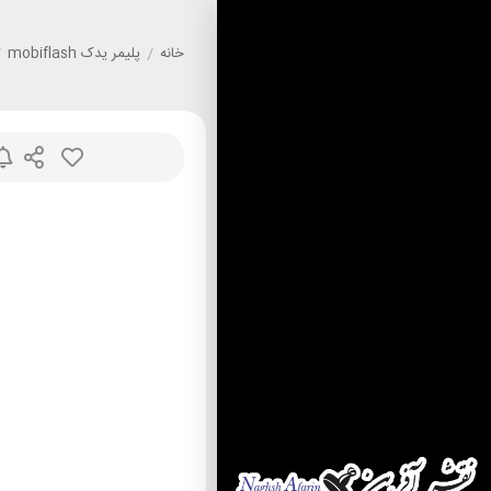
خانه
/
پليمر يدک mobiflash
/