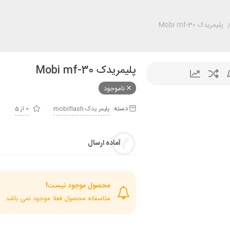
پلیمریدک Mobi mf-30
پلیمریدک Mobi mf-30
ناموجود
دسته:
پليمر يدک mobiflash
0 از 5
آماده ارسال
محصول موجود نیست!
متاسفانه محصول فعلا موجود نمی باشد.