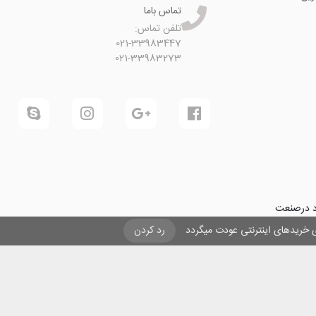
تماس باما
تلفن تماس:
021-33983447
021-33983273
ود درصنعت
فرینی و ایجاد شغل برای حداقل
یزی خریدهای اینترنتی عودت میگردد
رد کردن
ول در صنعت
ی لیزری
و
تنها
ان هستیم.