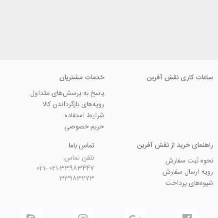
ی نقش آفرین
خدمات مشتریان
پاسخ به پرسش‌های متداول
رویه‌های بازگرداندن کالا
شرایط استفاده
حریم خصوصی
ید از نقش آفرین
تماس باما
تلفن تماس:
سفارش
021-33983447 021-
 سفارش
33983273
رداخت