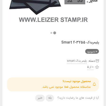
Smart 
ود
:
پليمر يدک smart
حصول موجود نیست!
تاسفانه محصول فعلا موجود نمی باشد.
قیمت های ما رضایت دارید؟
بله
خیر