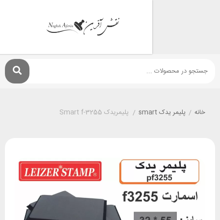
پليمر يدک smart
/
پلیمریدک Smart f-3255