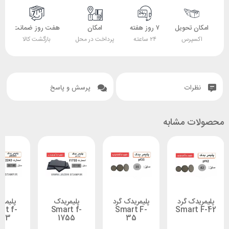
 تحویل
۷ روز هفته
امکان
هفت روز ضمانت
ضمانت
پرس
۲۴ ساعته
پرداخت در محل
بازگشت کالا
اصل بودن کالا
ات
پرسش و پاسخ
 مشابه
ک گرد
پلیمریدک گرد
پلیمریدک
پلیمر یدک
Smart f-
Smart f-
Smart F-
Smar
2243
1755
35