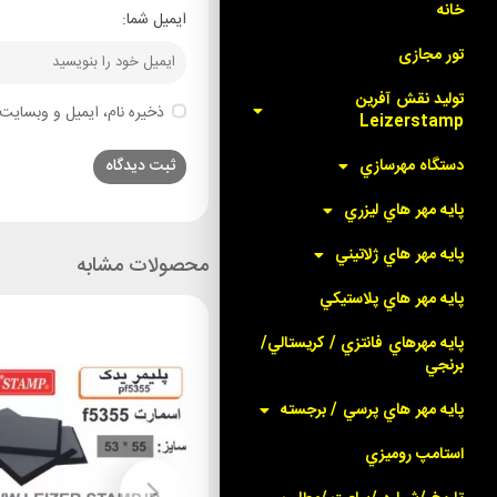
خانه
ایمیل شما:
تور مجازی
توليد نقش آفرين
ذخیره نام، ایمیل و وبسایت 
Leizerstamp
دستگاه مهرسازي
پايه مهر هاي ليزري
پايه مهر هاي ژلاتيني
محصولات مشابه
پايه مهر هاي پلاستيکي
پايه مهرهاي فانتزي / کريستالي/
برنجي
پايه مهر هاي پرسي / برجسته
استامپ روميزي