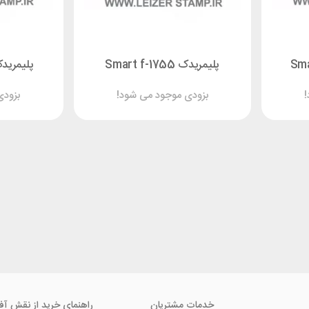
پلیمریدک Smart f-1755
پلیمریدک  f-3255
!
بزودی موجود می شود!
بزودی
خدمات مشتریان
راهنمای خرید از نقش آف