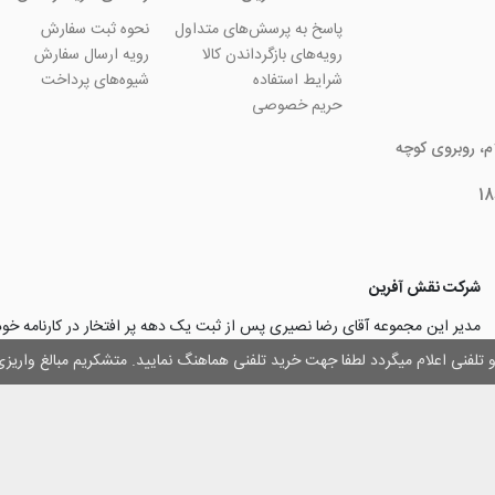
پاسخ به پرسش‌های متداول
نحوه ثبت سفارش
رویه‌های بازگرداندن کالا
رویه ارسال سفارش
شرایط استفاده
شیوه‌های پرداخت
حریم خصوصی
ام، روبروی کوچه
شرکت نقش آفرین
مدیر این مجموعه آقای رضا نصیری پس از ثبت یک دهه پر افتخار در کارنامه خ
چاپ و تبلیغات با تولید مجموعه‌های آسان کارت ۱ -۲ -۳، با کارآ
وز و تلفنی اعلام میگردد لطفا جهت خرید تلفنی هماهنگ نمایید. متشکریم مبالغ وار
۳۰۰۰ نفر و دریافت تندیس کار آفرینان برتر، برآن شدند تا با ایجاد نوآوری و تح
مهرسازی گامی نو در این زمینه نیز بردارند.
با افتخار اعلام می‌نماییم به لطف و خواست خدا
اولین تولیدکننده دستگاه مهرساز
تولید‌کننده پایه مهر‌های اتوماتیک لیزری
با برند “
leizerstamp
” در ایران عزیزم