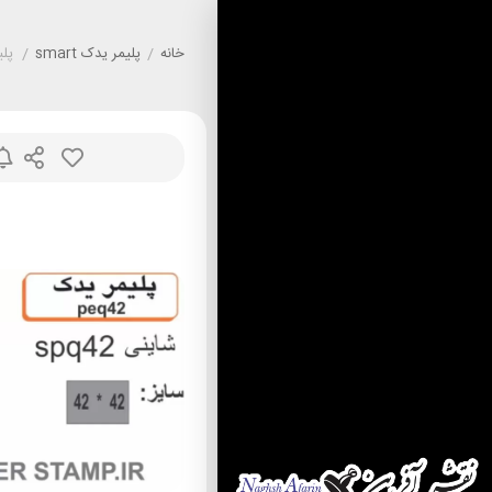
خانه
/
پليمر يدک smart
/
پلیم