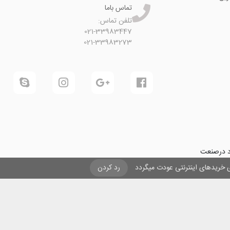
تماس باما
تلفن تماس:
021-33983447
021-33983273
ود درصنعت
فرینی و ایجاد شغل برای حداقل
یزی خریدهای اینترنتی عودت میگردد
رد کردن
ول در صنعت
ی لیزری
و
تنها
ان هستیم.