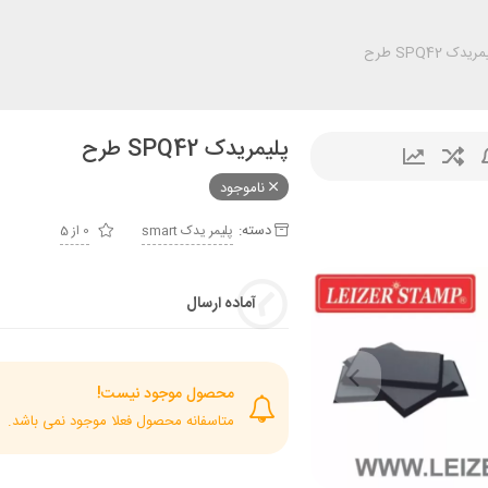
ریدک SPQ42 طرح
پلیمریدک SPQ42 طرح
ناموجود
دسته:
پليمر يدک smart
0 از 5
آماده ارسال
محصول موجود نیست!
متاسفانه محصول فعلا موجود نمی باشد.