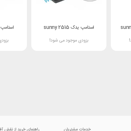
استامپ یدک sunny 2515
استامپ یدک 0
!
بزودی موجود می شود!
بزودی
خدمات مشتریان
راهنمای خرید از نقش آف