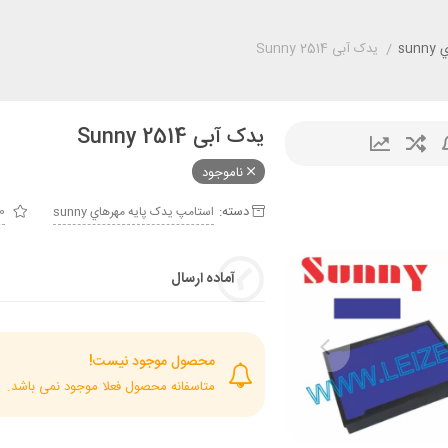
su
/
یدک آبی Sunny 2514
یدک آبی Sunny 2514
ناموجود
دسته:
استامپ يدک پايه مهرهاي sunny
0 از 
آماده ارسال
محصول موجود نیست!
متاسفانه محصول فعلا موجود نمی باشد.