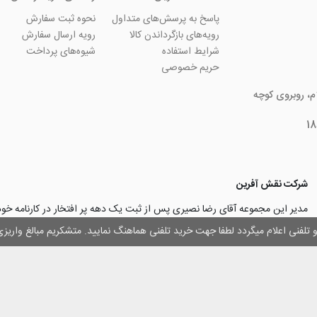
پاسخ به پرسش‌های متداول
نحوه ثبت سفارش
رویه‌های بازگرداندن کالا
رویه ارسال سفارش
شرایط استفاده
شیوه‌های پرداخت
حریم خصوصی
ام، روبروی کوچه
شرکت نقش آفرین
مدیر این مجموعه آقای رضا نصیری پس از ثبت یک دهه پر افتخار در کارنامه خ
چاپ و تبلیغات با تولید مجموعه‌های آسان کارت ۱ -۲ -۳، با کارآ
وز و تلفنی اعلام میگردد لطفا جهت خرید تلفنی هماهنگ نمایید. متشکریم مبالغ وار
۳۰۰۰ نفر و دریافت تندیس کار آفرینان برتر، برآن شدند تا با ایجاد نوآوری و تح
مهرسازی گامی نو در این زمینه نیز بردارند.
با افتخار اعلام می‌نماییم به لطف و خواست خدا
اولین تولیدکننده دستگاه مهرساز
تولید‌کننده پایه مهر‌های اتوماتیک لیزری
با برند “
leizerstamp
” در ایران عزیزم