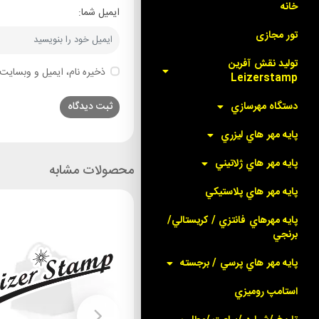
خانه
ایمیل شما:
تور مجازی
توليد نقش آفرين
ذخیره نام، ایمیل و وبسایت 
Leizerstamp
دستگاه مهرسازي
پايه مهر هاي ليزري
پايه مهر هاي ژلاتيني
محصولات مشابه
پايه مهر هاي پلاستيکي
پايه مهرهاي فانتزي / کريستالي/
برنجي
پايه مهر هاي پرسي / برجسته
استامپ روميزي