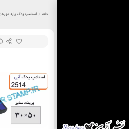
خانه
/
استامپ يدک پايه مهرهاي nny