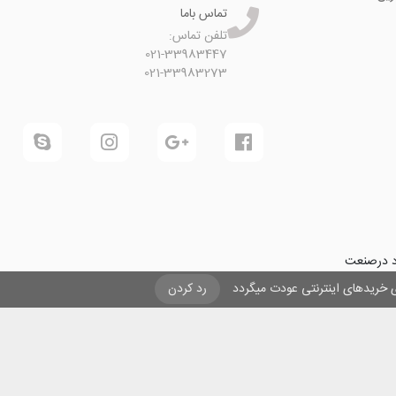
تماس باما
تلفن تماس:
021-33983447
021-33983273
ود درصنعت
فرینی و ایجاد شغل برای حداقل
یزی خریدهای اینترنتی عودت میگردد
رد کردن
ول در صنعت
ی لیزری
و
تنها
ان هستیم.